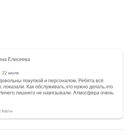
ена Елисеева
22 июля
довольны покупкой и персоналом. Ребята всё
, показали. Как обслуживать,что нужно делать,что
Ничего лишнего не навязывали. Атмосфера очень
я, помогли с доставкой. Сам аппарат так же
 устроил нас, нашли именно то, что хотел P. S
спасибо Дмитрию, за клиентоориентированность и
с.Карты