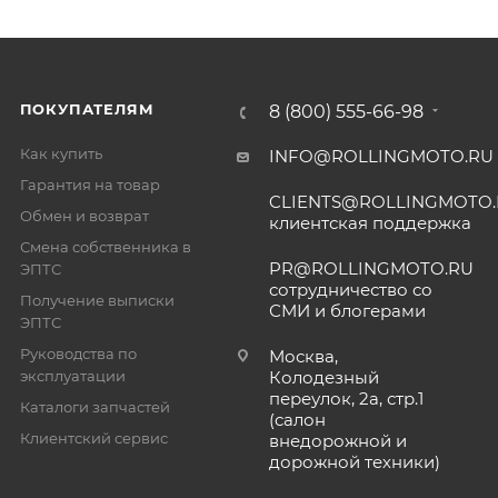
ПОКУПАТЕЛЯМ
8 (800) 555-66-98
Как купить
INFO@ROLLINGMOTO.RU
Гарантия на товар
CLIENTS@ROLLINGMOTO
Обмен и возврат
клиентская поддержка
Смена собственника в
PR@ROLLINGMOTO.RU
ЭПТС
сотрудничество со
Получение выписки
СМИ и блогерами
ЭПТС
Руководства по
Москва,
эксплуатации
Колодезный
переулок, 2а, стр.1
Каталоги запчастей
(салон
Клиентский сервис
внедорожной и
дорожной техники)