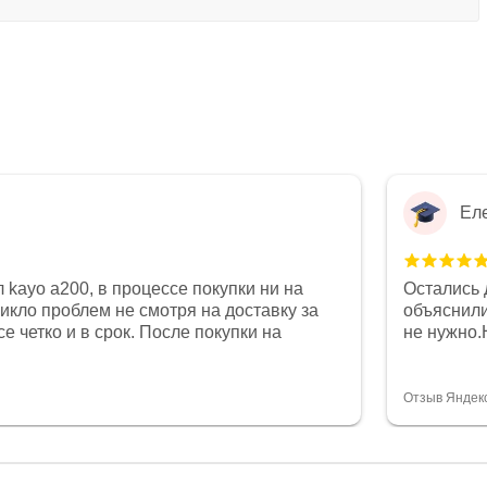
Ел
 kayo a200, в процессе покупки ни на
Остались 
никло проблем не смотря на доставку за
объяснили
е четко и в срок. После покупки на
не нужно.
был 0, при этом представители магазина
комфортна
связи и в итоге проблема была решена.
полностью
орит о небезразличии к клиенту после
огромное 
Отзыв Яндек
то на сегодняшний день редкость.
терпение