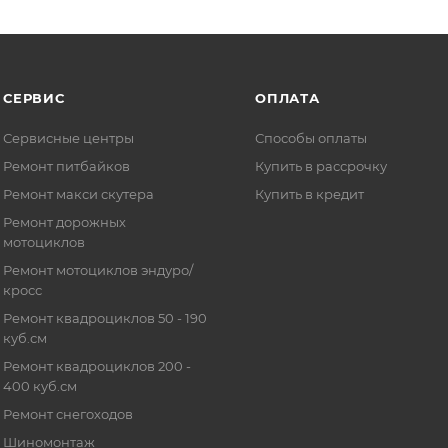
СЕРВИС
ОПЛАТА
Сервисные центры
Способы оплаты
Ремонт питбайков
Купить в рассрочку
Ремонт макси скутера
Купить в кредит
Ремонт дорожных
мотоциклов
Ремонт мотоциклов эндуро/
кросс
Ремонт квадроциклов 50 - 190
куб.см
Ремонт квадроциклов 200 -
400 куб.см
Ремонт снегоходов
Шиномонтаж