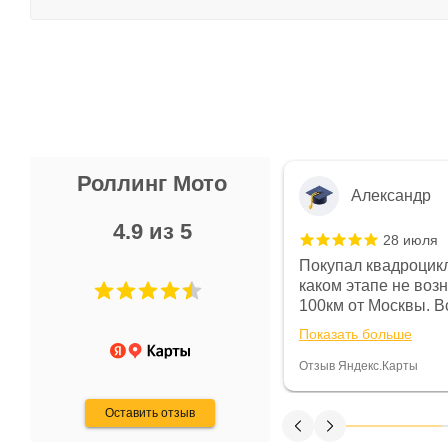
Роллинг Мото
Александр
4.9 из 5
28 июля
 в магазине чисто, цены везде
Покупал квадроцикл
огут. Не понравились условия
каком этапе не воз
предоплата и дают только на год)
100км от Москвы. Вс
ают что человек купит и
спидометре всегда 
Показать больше
некому.
постоянно были на 
Считаю, что это гов
Отзыв Яндекс.Карты
получения денег, ч
Оставить отзыв