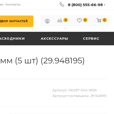
8 (800) 555-66-98
ам
Контакты
0
0
0
ДБОР ЗАПЧАСТЕЙ
АСХОДНИКИ
АКСЕССУАРЫ
СЕРВИС
м (5 шт) (29.948195)
Артикул:
150297-004-9659
Артикул поставщика:
29.948195