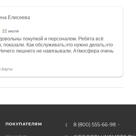
ена Елисеева
22 июля
довольны покупкой и персоналом. Ребята всё
, показали. Как обслуживать,что нужно делать,что
Ничего лишнего не навязывали. Атмосфера очень
я, помогли с доставкой. Сам аппарат так же
 устроил нас, нашли именно то, что хотел P. S
спасибо Дмитрию, за клиентоориентированность и
с.Карты
ПОКУПАТЕЛЯМ
8 (800) 555-66-98