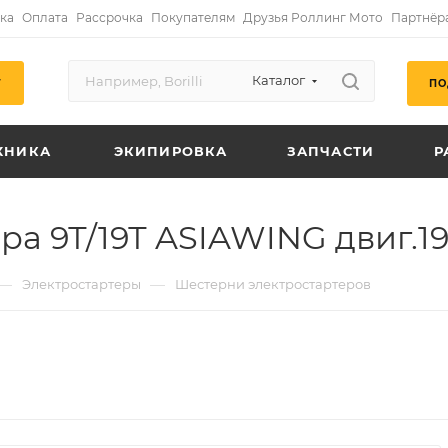
ка
Оплата
Рассрочка
Покупателям
Друзья Роллинг Мото
Партнёр
Каталог
ПО
Г
ХНИКА
ЭКИПИРОВКА
ЗАПЧАСТИ
Р
ра 9Т/19Т ASIAWING двиг.
—
—
Электростартеры
Шестерни электростартеров