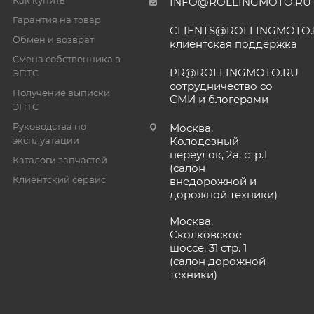
Как купить
INFO@ROLLINGMOTO.RU
Гарантия на товар
CLIENTS@ROLLINGMOTO
Обмен и возврат
клиентская поддержка
Смена собственника в
PR@ROLLINGMOTO.RU
ЭПТС
сотрудничество со
Получение выписки
СМИ и блогерами
ЭПТС
Руководства по
Москва,
эксплуатации
Колодезный
переулок, 2а, стр.1
Каталоги запчастей
(салон
Клиентский сервис
внедорожной и
дорожной техники)
Москва,
Сколковское
шоссе, 31 стр. 1
(салон дорожной
техники)