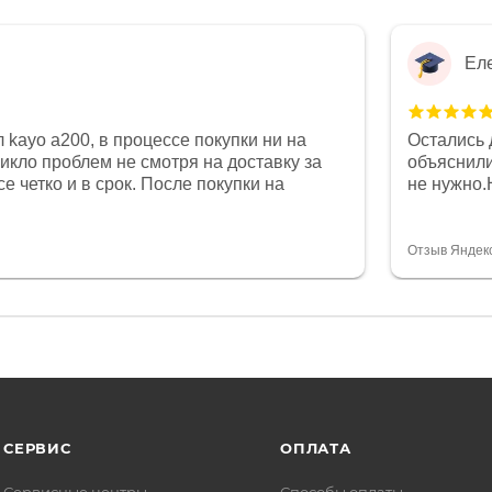
Ел
 kayo a200, в процессе покупки ни на
Остались 
никло проблем не смотря на доставку за
объяснили
е четко и в срок. После покупки на
не нужно.
был 0, при этом представители магазина
комфортна
связи и в итоге проблема была решена.
полностью
орит о небезразличии к клиенту после
огромное 
Отзыв Яндек
то на сегодняшний день редкость.
терпение
СЕРВИС
ОПЛАТА