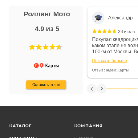
Роллинг Мото
Александр
4.9 из 5
28 июля
 в магазине чисто, цены везде
Покупал квадроцикл
огут. Не понравились условия
каком этапе не воз
предоплата и дают только на год)
100км от Москвы. Вс
ают что человек купит и
спидометре всегда 
Показать больше
некому.
постоянно были на 
Считаю, что это гов
Отзыв Яндекс.Карты
получения денег, ч
Оставить отзыв
КАТАЛОГ
КОМПАНИЯ