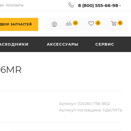
8 (800) 555-66-98
ам
Контакты
0
0
0
ДБОР ЗАПЧАСТЕЙ
АСХОДНИКИ
АКСЕССУАРЫ
СЕРВИС
196MR
Артикул:
020260-758-3652
Артикул поставщика:
УДАЛИТЬ