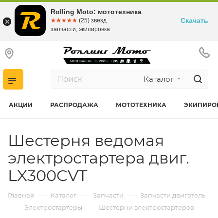
Rolling Moto: мототехника
Скачать
☆☆☆☆☆
★★★★★
(25) звезд
запчасти, экипировка
Каталог
АКЦИИ
РАСПРОДАЖА
МОТОТЕХНИКА
ЭКИПИРО
Шестерня ведомая
электростартера двиг.
LX300CVT
—
—
—
Главная
Каталог
Запчасти
Запчасти двигатель
—
—
Электростартеры
Шестерни электростартеров