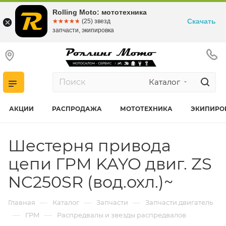
Rolling Moto: мототехника
Скачать
☆☆☆☆☆
★★★★★
(25) звезд
запчасти, экипировка
Каталог
АКЦИИ
РАСПРОДАЖА
МОТОТЕХНИКА
ЭКИПИРО
Шестерня привода
цепи ГРМ KAYO двиг. ZS
NC250SR (вод.охл.)~
—
—
—
Главная
Каталог
Запчасти
Запчасти двигатель
—
—
ГРМ
Распредвалы и звезды распредвалов