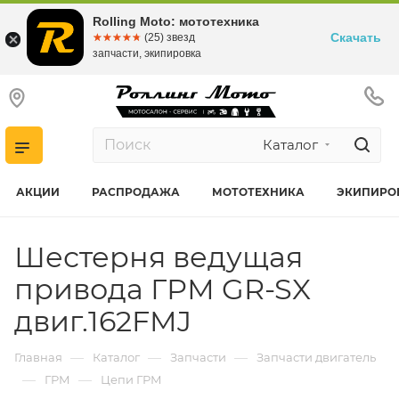
Rolling Moto: мототехника
Скачать
☆☆☆☆☆
★★★★★
(25) звезд
запчасти, экипировка
Каталог
АКЦИИ
РАСПРОДАЖА
МОТОТЕХНИКА
ЭКИПИРО
Шестерня ведущая
привода ГРМ GR-SX
двиг.162FMJ
—
—
—
Главная
Каталог
Запчасти
Запчасти двигатель
—
—
ГРМ
Цепи ГРМ