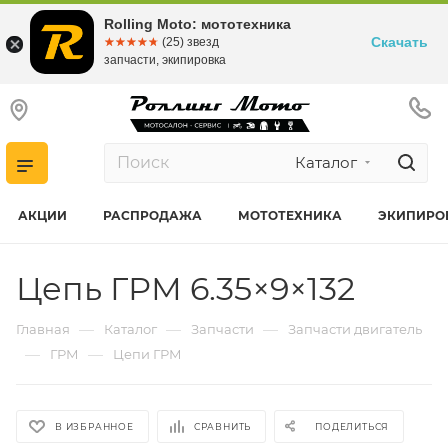
Rolling Moto: мототехника
Скачать
☆☆☆☆☆
★★★★★
(25) звезд
запчасти, экипировка
Каталог
АКЦИИ
РАСПРОДАЖА
МОТОТЕХНИКА
ЭКИПИРО
Цепь ГРМ 6.35×9×132
—
—
—
Главная
Каталог
Запчасти
Запчасти двигатель
—
—
ГРМ
Цепи ГРМ
В ИЗБРАННОЕ
СРАВНИТЬ
ПОДЕЛИТЬСЯ