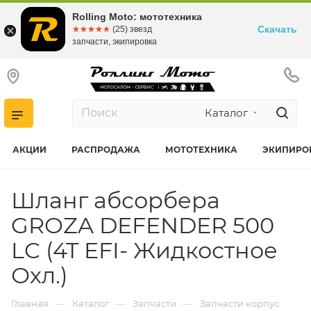
Rolling Moto: мототехника
Скачать
☆☆☆☆☆
★★★★★
(25) звезд
запчасти, экипировка
Каталог
АКЦИИ
РАСПРОДАЖА
МОТОТЕХНИКА
ЭКИПИРО
Шланг абсорбера
GROZA DEFENDER 500
LC (4T EFI- Жидкостное
Охл.)
—
—
—
Главная
Каталог
Запчасти
Запчасти корпус