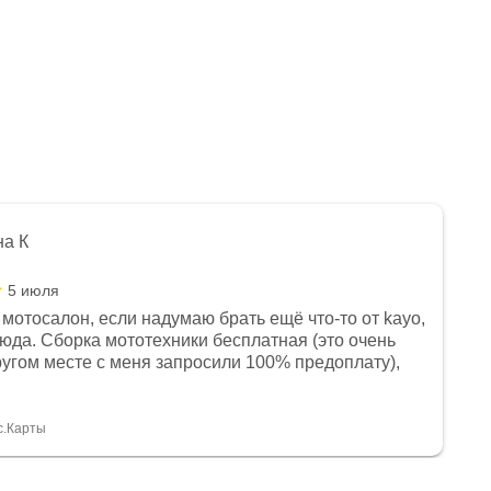
на К
5 июля
мотосалон, если надумаю брать ещё что-то от kayo,
сюда. Сборка мототехники бесплатная (это очень
другом месте с меня запросили 100% предоплату),
и документы выдали. Брала технику с ПТС, на учёт
а вообще без проблем. Менеджеру Юлии большое
тдельное, всегда на связи, очень детально всё
с.Карты
. 👍