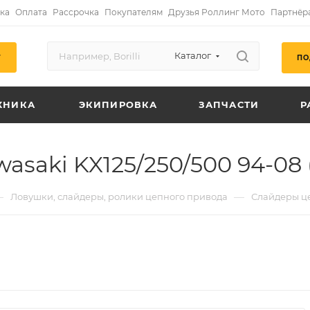
ка
Оплата
Рассрочка
Покупателям
Друзья Роллинг Мото
Партнёр
Каталог
ПО
Г
ХНИКА
ЭКИПИРОВКА
ЗАПЧАСТИ
Р
asaki KX125/250/500 94-08
—
—
Ловушки, слайдеры, ролики цепного привода
Слайдеры ц