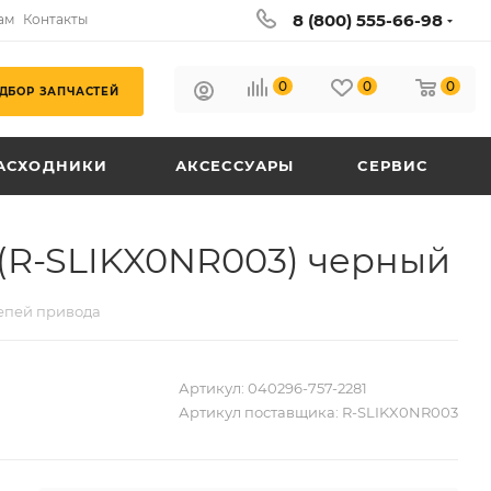
8 (800) 555-66-98
ам
Контакты
0
0
0
ДБОР ЗАПЧАСТЕЙ
АСХОДНИКИ
АКСЕССУАРЫ
СЕРВИС
 (R-SLIKX0NR003) черный
епей привода
Артикул:
040296-757-2281
Артикул поставщика:
R-SLIKX0NR003