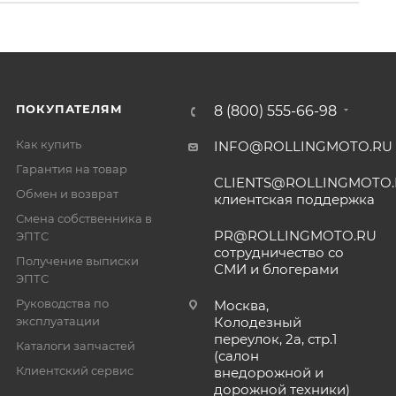
ПОКУПАТЕЛЯМ
8 (800) 555-66-98
Как купить
INFO@ROLLINGMOTO.RU
Гарантия на товар
CLIENTS@ROLLINGMOTO
Обмен и возврат
клиентская поддержка
Смена собственника в
PR@ROLLINGMOTO.RU
ЭПТС
сотрудничество со
Получение выписки
СМИ и блогерами
ЭПТС
Руководства по
Москва,
эксплуатации
Колодезный
переулок, 2а, стр.1
Каталоги запчастей
(салон
Клиентский сервис
внедорожной и
дорожной техники)