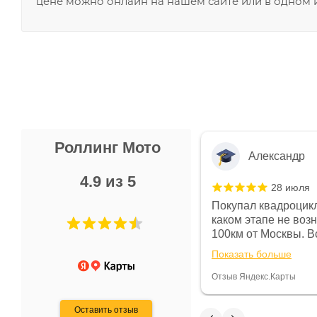
цене можно онлайн на нашем сайте или в одном и
Роллинг Мото
Александр
4.9 из 5
28 июля
 в магазине чисто, цены везде
Покупал квадроцикл
огут. Не понравились условия
каком этапе не воз
предоплата и дают только на год)
100км от Москвы. Вс
ают что человек купит и
спидометре всегда 
Показать больше
некому.
постоянно были на 
Считаю, что это гов
Отзыв Яндекс.Карты
получения денег, ч
Оставить отзыв