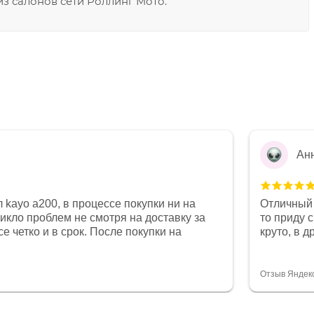
з салонов сети Роллинг Мото.
Ан
 kayo a200, в процессе покупки ни на
Отличный 
никло проблем не смотря на доставку за
то приду 
е четко и в срок. После покупки на
круто, в 
был 0, при этом представители магазина
все чеки 
связи и в итоге проблема была решена.
поставил
орит о небезразличии к клиенту после
спасибо о
Отзыв Яндек
то на сегодняшний день редкость.
объясняют