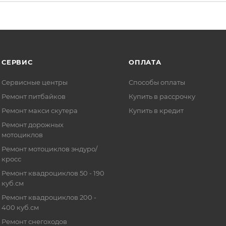
СЕРВИС
ОПЛАТА
Сервисные центры
Способы оплаты
Ремонт питбайков
Купить в рассрочку
Ремонт макси скутера
Купить в кредит
Ремонт дорожных
мотоциклов
Ремонт мотоциклов эндуро/
кросс
Ремонт квадроциклов 50 - 190
куб.см
Ремонт квадроциклов 200 -
400 куб.см
Ремонт снегоходов