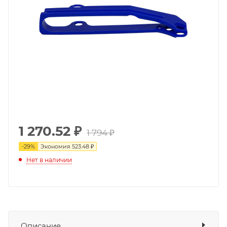
1 270.52
₽
1 794 ₽
-
29
%
Экономия
523.48 ₽
Нет в наличии
Описание