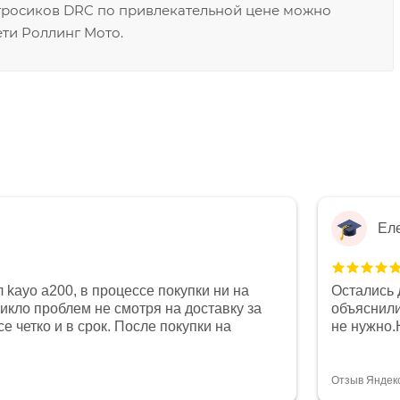
 тросиков DRC по привлекательной цене можно
ети Роллинг Мото.
Ел
 kayo a200, в процессе покупки ни на
Остались 
никло проблем не смотря на доставку за
объяснили
е четко и в срок. После покупки на
не нужно.
был 0, при этом представители магазина
комфортна
связи и в итоге проблема была решена.
полностью
орит о небезразличии к клиенту после
огромное 
Отзыв Яндек
то на сегодняшний день редкость.
терпение