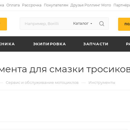
ка
Оплата
Рассрочка
Покупателям
Друзья Роллинг Мото
Партнёр
Каталог
ПО
Г
ХНИКА
ЭКИПИРОВКА
ЗАПЧАСТИ
Р
ента для смазки тросиков 
—
—
Сервис и обслуживание мотоциклов
Инструменты