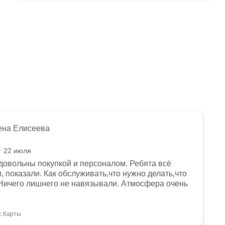
ена Елисеева
22 июля
довольны покупкой и персоналом. Ребята всё
, показали. Как обслуживать,что нужно делать,что
Ничего лишнего не навязывали. Атмосфера очень
я, помогли с доставкой. Сам аппарат так же
 устроил нас, нашли именно то, что хотел P. S
спасибо Дмитрию, за клиентоориентированность и
с.Карты