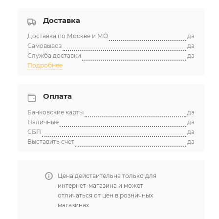
Доставка
Доставка по Москве и МО
да
Самовывоз
да
Служба доставки
да
Подробнее
Оплата
Банковские карты
да
Наличные
да
СБП
да
Выставить счет
да
Цена действительна только для
интернет-магазина и может
отличаться от цен в розничных
магазинах