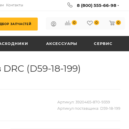
8 (800) 555-66-98
ам
Контакты
0
0
0
ДБОР ЗАПЧАСТЕЙ
АСХОДНИКИ
АКСЕССУАРЫ
СЕРВИС
DRC (D59-18-199)
Артикул:
3920465-870-9359
Артикул поставщика:
D59-18-199