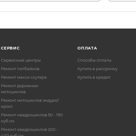
СЕРВИС
ОПЛАТА
Сервисные центры
Способы оплаты
Ремонт питбайков
Купить в рассрочку
Ремонт макси скутера
Купить в кредит
Ремонт дорожных
мотоциклов
Ремонт мотоциклов эндуро/
кросс
Ремонт квадроциклов 50 - 190
куб.см
Ремонт квадроциклов 200 -
400 куб.см