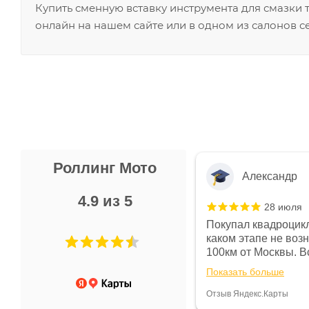
Купить сменную вставку инструмента для смазки
онлайн на нашем сайте или в одном из салонов с
Роллинг Мото
Александр
4.9 из 5
28 июля
 в магазине чисто, цены везде
Покупал квадроцикл
огут. Не понравились условия
каком этапе не воз
предоплата и дают только на год)
100км от Москвы. Вс
ают что человек купит и
спидометре всегда 
Показать больше
некому.
постоянно были на 
Считаю, что это гов
Отзыв Яндекс.Карты
получения денег, ч