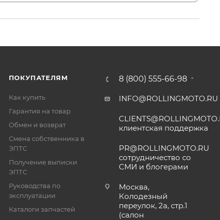
ПОКУПАТЕЛЯМ
8 (800) 555-66-98
Как купить
INFO@ROLLINGMOTO.RU
Гарантия на товар
CLIENTS@ROLLINGMOTO
Обмен и возврат
клиентская поддержка
Смена собственника в
PR@ROLLINGMOTO.RU
ЭПТС
сотрудничество со
Получение выписки
СМИ и блогерами
ЭПТС
Руководства по
Москва,
эксплуатации
Колодезный
переулок, 2а, стр.1
Каталоги запчастей
(салон