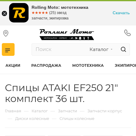
Rolling Moto: мототехника
Скачать
☆☆☆☆☆
★★★★★
(25) звезд
запчасти, экипировка
Каталог
АКЦИИ
РАСПРОДАЖА
МОТОТЕХНИКА
ЭКИПИРО
Спицы ATAKI EF250 21"
комплект 36 шт.
—
—
—
Главная
Каталог
Запчасти
Запчасти корпус
—
—
Диски колесные
Спицы колесные