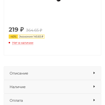
219
₽
364.65 ₽
-
40
%
Экономия
145.65 ₽
Нет в наличии
Описание
Спицы ATAKI EF250 21 дюйм
обеспечивают
Показать описание
Наличие
необходимую прочность и жёсткость колеса, а
также равномерно распределяют нагрузку при
Оплата
движении. В комплекте 36 шт.
Товара нет в наличии ни на одном из