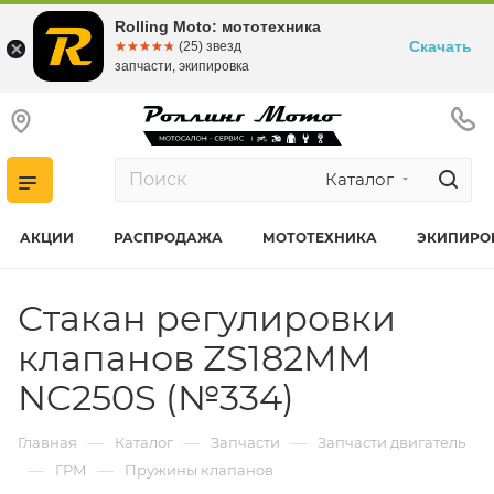
Rolling Moto: мототехника
Скачать
☆☆☆☆☆
★★★★★
(25) звезд
запчасти, экипировка
Каталог
АКЦИИ
РАСПРОДАЖА
МОТОТЕХНИКА
ЭКИПИРО
Стакан регулировки
клапанов ZS182MM
NC250S (№334)
—
—
—
Главная
Каталог
Запчасти
Запчасти двигатель
—
—
ГРМ
Пружины клапанов