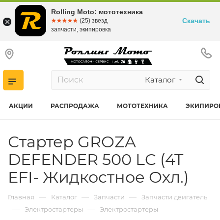
Rolling Moto: мототехника
Скачать
☆☆☆☆☆
★★★★★
(25) звезд
запчасти, экипировка
Каталог
АКЦИИ
РАСПРОДАЖА
МОТОТЕХНИКА
ЭКИПИРО
Стартер GROZA
DEFENDER 500 LC (4T
EFI- Жидкостное Охл.)
—
—
—
Главная
Каталог
Запчасти
Запчасти двигатель
—
—
Электростартеры
Электростартеры