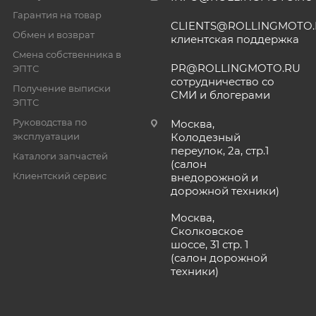
Гарантия на товар
CLIENTS@ROLLINGMOTO
Обмен и возврат
клиентская поддержка
Смена собственника в
PR@ROLLINGMOTO.RU
ЭПТС
сотрудничество со
Получение выписки
СМИ и блогерами
ЭПТС
Руководства по
Москва,
эксплуатации
Колодезный
переулок, 2а, стр.1
Каталоги запчастей
(салон
Клиентский сервис
внедорожной и
дорожной техники)
Москва,
Сколковское
шоссе, 31 стр. 1
(салон дорожной
техники)