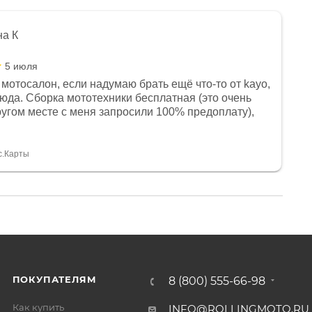
на К
5 июля
мотосалон, если надумаю брать ещё что-то от kayo,
сюда. Сборка мототехники бесплатная (это очень
другом месте с меня запросили 100% предоплату),
и документы выдали. Брала технику с ПТС, на учёт
а вообще без проблем. Менеджеру Юлии большое
тдельное, всегда на связи, очень детально всё
с.Карты
. 👍
ПОКУПАТЕЛЯМ
8 (800) 555-66-98
Как купить
INFO@ROLLINGMOTO.RU