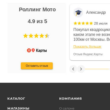
Роллинг Мото
Александр
4.9 из 5
28 июля
 в магазине чисто, цены везде
Покупал квадроцикл
огут. Не понравились условия
каком этапе не воз
предоплата и дают только на год)
100км от Москвы. Вс
ают что человек купит и
спидометре всегда 
Показать больше
некому.
постоянно были на 
Считаю, что это гов
Отзыв Яндекс.Карты
получения денег, ч
Оставить отзыв
КАТАЛОГ
КОМПАНИЯ
МАГАЗИНЫ
О салоне