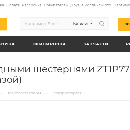
ка
Оплата
Рассрочка
Покупателям
Друзья Роллинг Мото
Партнёр
Каталог
ПО
Г
ХНИКА
ЭКИПИРОВКА
ЗАПЧАСТИ
Р
одными шестернями ZT1P77
зой)
—
—
Электростартеры
Электростартеры