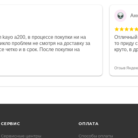
Ан
 kayo a200, в процессе покупки ни на
Отличный 
никло проблем не смотря на доставку за
то приду 
е четко и в срок. После покупки на
круто, в 
был 0, при этом представители магазина
все чеки 
связи и в итоге проблема была решена.
поставил
орит о небезразличии к клиенту после
спасибо о
Отзыв Яндек
то на сегодняшний день редкость.
объясняют
СЕРВИС
ОПЛАТА
Сервисные центры
Способы оплаты