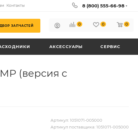
8 (800) 555-66-98
ам
Контакты
0
0
0
ДБОР ЗАПЧАСТЕЙ
АСХОДНИКИ
АКСЕССУАРЫ
СЕРВИС
MP (версия с
Артикул:
1051071-005000
Артикул поставщика:
1051071-005000