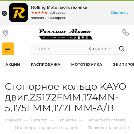
Rolling Moto: мототехника
Скачать
☆☆☆☆☆
★★★★★
(25) звезд
запчасти, экипировка
Каталог
АКЦИИ
РАСПРОДАЖА
МОТОТЕХНИКА
ЭКИПИРО
Стопорное кольцо KAYO
двиг.ZS172FMM,174MN-
5,175FMM,177FMM-A/B
—
—
—
Главная
Каталог
Запчасти
Запчасти двигатель
—
—
Цилиндро-поршневые группы
Пальцы поршневые