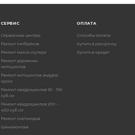
СЕРВИС
ОПЛАТА
Сервисные центры
Способы оплаты
Ремонт питбайков
Купить в рассрочку
Ремонт макси скутера
Купить в кредит
Ремонт дорожных
мотоциклов
Ремонт мотоциклов эндуро/
кросс
Ремонт квадроциклов 50 - 190
куб.см
Ремонт квадроциклов 200 -
400 куб.см
Ремонт снегоходов
Шиномонтаж