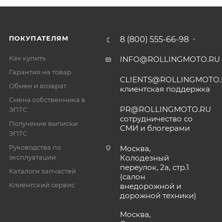
ПОКУПАТЕЛЯМ
8 (800) 555-66-98
Как купить
INFO@ROLLINGMOTO.RU
Гарантия на товар
CLIENTS@ROLLINGMOTO
Обмен и возврат
клиентская поддержка
Смена собственника в
PR@ROLLINGMOTO.RU
ЭПТС
сотрудничество со
Получение выписки
СМИ и блогерами
ЭПТС
Руководства по
Москва,
эксплуатации
Колодезный
переулок, 2а, стр.1
Каталоги запчастей
(салон
Клиентский сервис
внедорожной и
дорожной техники)
Москва,