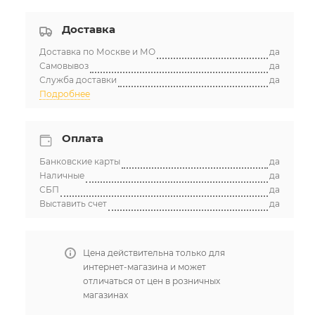
Доставка
Доставка по Москве и МО
да
Самовывоз
да
Служба доставки
да
Подробнее
Оплата
Банковские карты
да
Наличные
да
СБП
да
Выставить счет
да
Цена действительна только для
интернет-магазина и может
отличаться от цен в розничных
магазинах