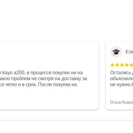
Ел
 kayo a200, в процессе покупки ни на
Остались 
никло проблем не смотря на доставку за
объяснили
е четко и в срок. После покупки на
не нужно.
был 0, при этом представители магазина
комфортна
связи и в итоге проблема была решена.
полностью
орит о небезразличии к клиенту после
огромное 
Отзыв Яндек
то на сегодняшний день редкость.
терпение