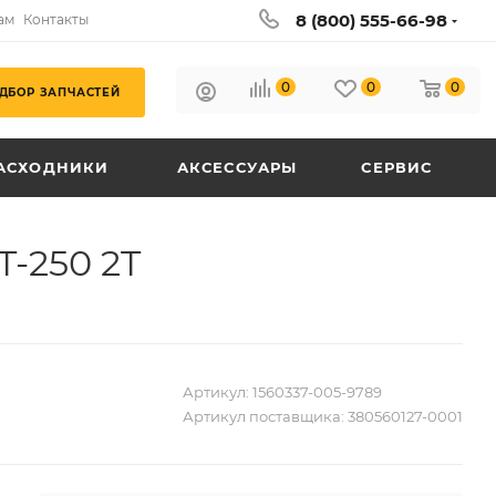
8 (800) 555-66-98
ам
Контакты
0
0
0
ДБОР ЗАПЧАСТЕЙ
АСХОДНИКИ
АКСЕССУАРЫ
СЕРВИС
-250 2T
Артикул:
1560337-005-9789
Артикул поставщика:
380560127-0001