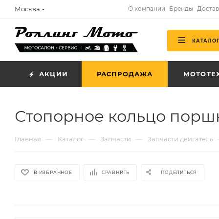
Москва
О компании
Бренды
Достав
КАТАЛО
АКЦИИ
РАСПРОДАЖА
МОТОТЕ
Стопорное кольцо поршн
—
—
—
Главная
Каталог
Запчасти
Запчасти двигатель
В ИЗБРАННОЕ
СРАВНИТЬ
ПОДЕЛИТЬСЯ