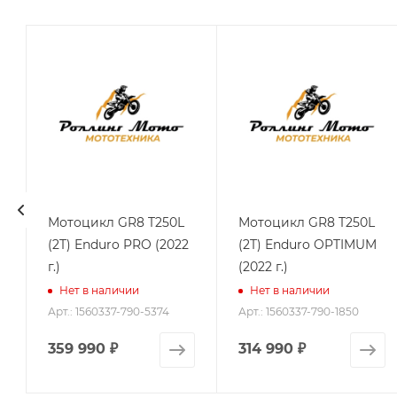
0
Мотоцикл GR8 T250L
Мотоцикл GR8 T250L
(2T) Enduro PRO (2022
(2T) Enduro OPTIMUM
г.)
(2022 г.)
Нет в наличии
Нет в наличии
Арт.: 1560337-790-5374
Арт.: 1560337-790-1850
359 990
₽
314 990
₽