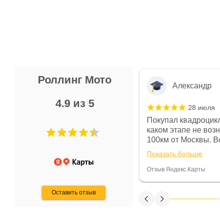
Роллинг Мото
Александр
4.9 из 5
28 июля
 в магазине чисто, цены везде
Покупал квадроцикл
огут. Не понравились условия
каком этапе не воз
предоплата и дают только на год)
100км от Москвы. Вс
ают что человек купит и
спидометре всегда 
Показать больше
некому.
постоянно были на 
Считаю, что это гов
Отзыв Яндекс.Карты
получения денег, ч
Оставить отзыв