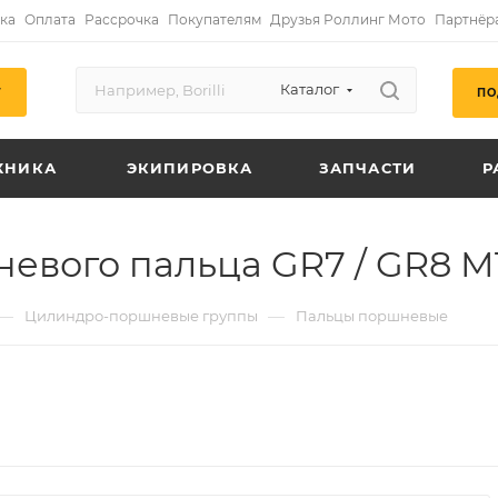
ка
Оплата
Рассрочка
Покупателям
Друзья Роллинг Мото
Партнёр
Каталог
ПО
Г
ХНИКА
ЭКИПИРОВКА
ЗАПЧАСТИ
Р
евого пальца GR7 / GR8 MT
—
—
Цилиндро-поршневые группы
Пальцы поршневые