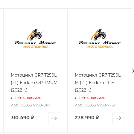
Мотоцикл GR7 T250L
Мотоцикл GR7 T250L-
(2T) Enduro OPTIMUM
M (2T) Enduro LITE
(2022 г.)
(2022 г.)
Нет в наличии
Нет в наличии
Арт.: 1560337-790-8117
Арт.: 1560337-790-7767
310 490
₽
278 990
₽