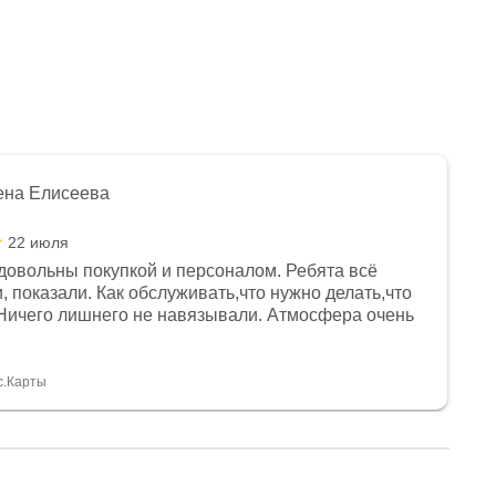
ена Елисеева
22 июля
довольны покупкой и персоналом. Ребята всё
, показали. Как обслуживать,что нужно делать,что
Ничего лишнего не навязывали. Атмосфера очень
я, помогли с доставкой. Сам аппарат так же
 устроил нас, нашли именно то, что хотел P. S
спасибо Дмитрию, за клиентоориентированность и
с.Карты