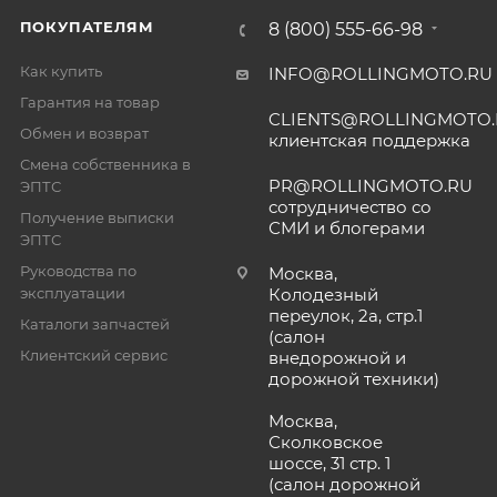
ПОКУПАТЕЛЯМ
8 (800) 555-66-98
Как купить
INFO@ROLLINGMOTO.RU
Гарантия на товар
CLIENTS@ROLLINGMOTO
Обмен и возврат
клиентская поддержка
Смена собственника в
PR@ROLLINGMOTO.RU
ЭПТС
сотрудничество со
Получение выписки
СМИ и блогерами
ЭПТС
Руководства по
Москва,
эксплуатации
Колодезный
переулок, 2а, стр.1
Каталоги запчастей
(салон
Клиентский сервис
внедорожной и
дорожной техники)
Москва,
Сколковское
шоссе, 31 стр. 1
(салон дорожной