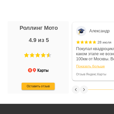
Роллинг Мото
Александр
4.9 из 5
28 июля
 в магазине чисто, цены везде
Покупал квадроцикл
огут. Не понравились условия
каком этапе не воз
предоплата и дают только на год)
100км от Москвы. Вс
ают что человек купит и
спидометре всегда 
Показать больше
некому.
постоянно были на 
Считаю, что это гов
Отзыв Яндекс.Карты
получения денег, ч
Оставить отзыв