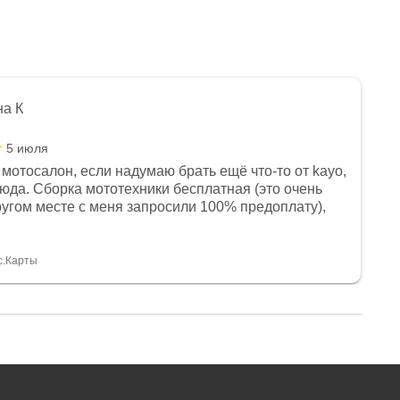
на К
5 июля
мотосалон, если надумаю брать ещё что-то от kayo,
сюда. Сборка мототехники бесплатная (это очень
другом месте с меня запросили 100% предоплату),
и документы выдали. Брала технику с ПТС, на учёт
а вообще без проблем. Менеджеру Юлии большое
тдельное, всегда на связи, очень детально всё
с.Карты
. 👍