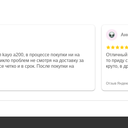
Ан
 kayo a200, в процессе покупки ни на
Отличный 
никло проблем не смотря на доставку за
то приду 
е четко и в срок. После покупки на
круто, в 
был 0, при этом представители магазина
все чеки 
связи и в итоге проблема была решена.
поставил
орит о небезразличии к клиенту после
спасибо о
Отзыв Яндек
то на сегодняшний день редкость.
объясняют