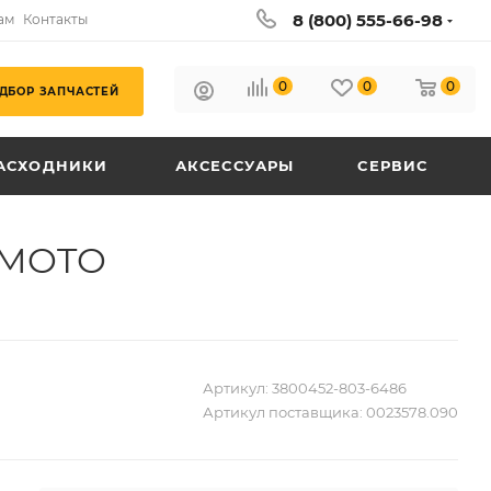
8 (800) 555-66-98
ам
Контакты
0
0
0
ДБОР ЗАПЧАСТЕЙ
АСХОДНИКИ
АКСЕССУАРЫ
СЕРВИС
GMOTO
Артикул:
3800452-803-6486
Артикул поставщика:
0023578.090