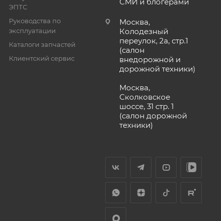
СМИ и блогерами
ЭПТС
Руководства по
Москва,
эксплуатации
Колодезный
переулок, 2а, стр.1
Каталоги запчастей
(салон
Клиентский сервис
внедорожной и
дорожной техники)
Москва,
Сколковское
шоссе, 31 стр. 1
(салон дорожной
техники)