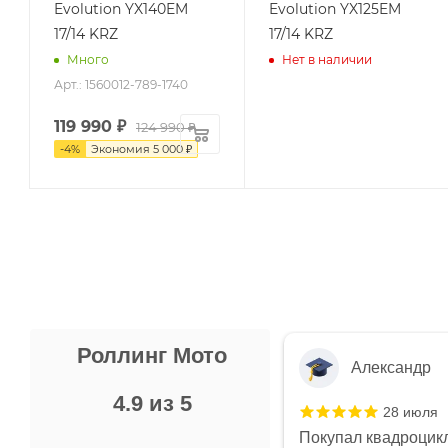
Evolution YX140EM
Evolution YX125EM
17/14 KRZ
17/14 KRZ
Много
Нет в наличии
Арт.: 1560012-789-1740
119 990
₽
124 990 ₽
-
4
%
Экономия
5 000 ₽
Роллинг Мото
Александр
4.9 из 5
28 июля
 в магазине чисто, цены везде
Покупал квадроцикл