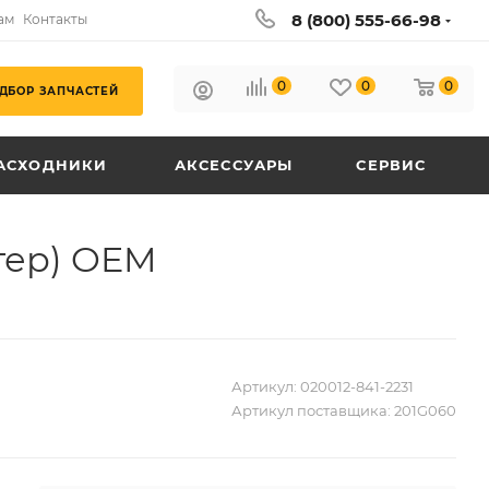
8 (800) 555-66-98
ам
Контакты
0
0
0
ДБОР ЗАПЧАСТЕЙ
АСХОДНИКИ
АКСЕССУАРЫ
СЕРВИС
тер) OEM
Артикул:
020012-841-2231
Артикул поставщика:
201G060