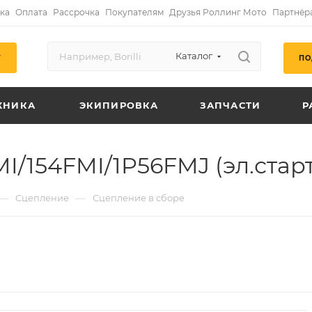
ка
Оплата
Рассрочка
Покупателям
Друзья Роллинг Мото
Партнёр
Каталог
ПО
Г
ХНИКА
ЭКИПИРОВКА
ЗАПЧАСТИ
Р
I/154FMI/1P56FMJ (эл.стар
—
—
Сцепление
Сцепление в сборе