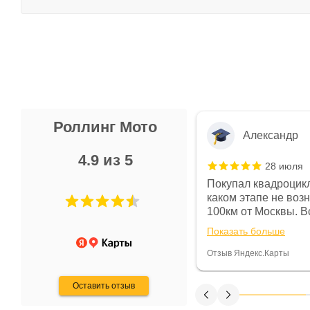
Роллинг Мото
Александр
4.9 из 5
28 июля
 в магазине чисто, цены везде
Покупал квадроцикл
огут. Не понравились условия
каком этапе не воз
предоплата и дают только на год)
100км от Москвы. Вс
ают что человек купит и
спидометре всегда 
Показать больше
некому.
постоянно были на 
Считаю, что это гов
Отзыв Яндекс.Карты
получения денег, ч
Оставить отзыв