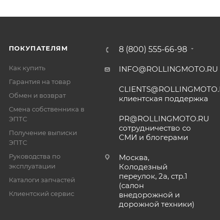
ПОКУПАТЕЛЯМ
8 (800) 555-66-98
Как купить
INFO@ROLLINGMOTO.RU
Гарантия на товар
CLIENTS@ROLLINGMOTO
Обмен и возврат
клиентская поддержка
Смена собственника в
PR@ROLLINGMOTO.RU
ЭПТС
сотрудничество со
Получение выписки
СМИ и блогерами
ЭПТС
Руководства по
Москва,
эксплуатации
Колодезный
переулок, 2а, стр.1
Каталоги запчастей
(салон
Клиентский сервис
внедорожной и
дорожной техники)