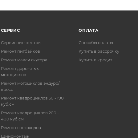
СЕРВИС
ОПЛАТА
Сервисные центры
Способы оплаты
Ремонт питбайков
Купить в рассрочку
Ремонт макси скутера
Купить в кредит
Ремонт дорожных
мотоциклов
Ремонт мотоциклов эндуро/
кросс
Ремонт квадроциклов 50 - 190
куб.см
Ремонт квадроциклов 200 -
400 куб.см
Ремонт снегоходов
Шиномонтаж