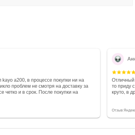
Ан
 kayo a200, в процессе покупки ни на
Отличный 
никло проблем не смотря на доставку за
то приду 
е четко и в срок. После покупки на
круто, в 
был 0, при этом представители магазина
все чеки 
связи и в итоге проблема была решена.
поставил
орит о небезразличии к клиенту после
спасибо о
Отзыв Яндек
то на сегодняшний день редкость.
объясняют