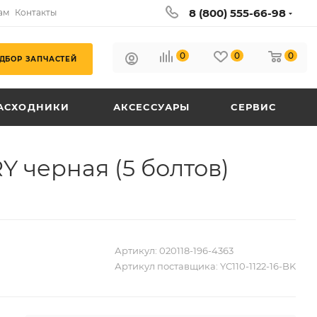
8 (800) 555-66-98
ам
Контакты
0
0
0
ДБОР ЗАПЧАСТЕЙ
АСХОДНИКИ
АКСЕССУАРЫ
СЕРВИС
Y черная (5 болтов)
Артикул:
020118-196-4363
Артикул поставщика:
YC110-1122-16-BK