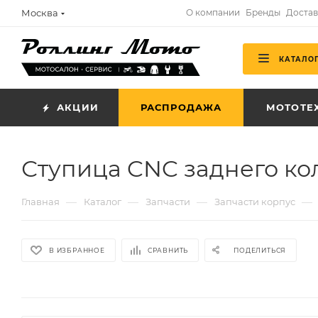
Москва
О компании
Бренды
Достав
КАТАЛО
АКЦИИ
РАСПРОДАЖА
МОТОТЕ
Ступица CNC заднего кол
—
—
—
—
Главная
Каталог
Запчасти
Запчасти корпус
В ИЗБРАННОЕ
СРАВНИТЬ
ПОДЕЛИТЬСЯ