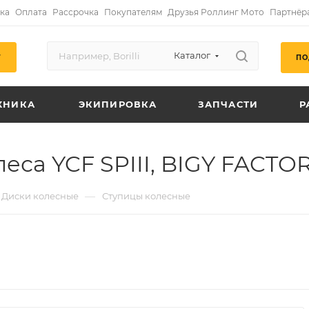
ка
Оплата
Рассрочка
Покупателям
Друзья Роллинг Мото
Партнёр
Каталог
ПО
Г
ХНИКА
ЭКИПИРОВКА
ЗАПЧАСТИ
Р
еса YCF SPIII, BIGY FACTOR
—
Диски колесные
Ступицы колесные