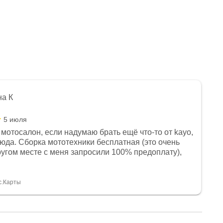
на К
5 июля
мотосалон, если надумаю брать ещё что-то от kayo,
сюда. Сборка мототехники бесплатная (это очень
другом месте с меня запросили 100% предоплату),
и документы выдали. Брала технику с ПТС, на учёт
а вообще без проблем. Менеджеру Юлии большое
тдельное, всегда на связи, очень детально всё
с.Карты
. 👍