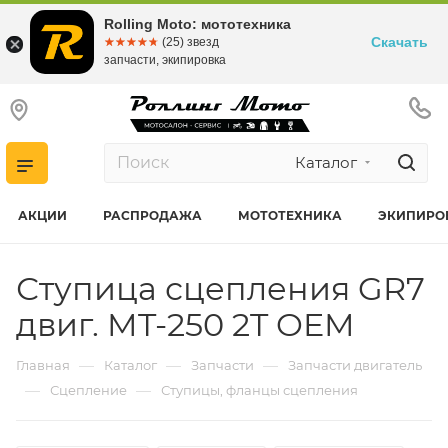
Rolling Moto: мототехника
Скачать
☆☆☆☆☆
★★★★★
(25) звезд
запчасти, экипировка
Каталог
АКЦИИ
РАСПРОДАЖА
МОТОТЕХНИКА
ЭКИПИРО
Ступица сцепления GR7
двиг. MT-250 2T OEM
—
—
—
Главная
Каталог
Запчасти
Запчасти двигатель
—
—
Сцепление
Ступицы, фланцы сцепления