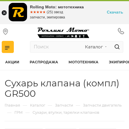
Rolling Moto: мототехника
Скачать
☆☆☆☆☆
★★★★★
(25) звезд
запчасти, экипировка
Каталог
АКЦИИ
РАСПРОДАЖА
МОТОТЕХНИКА
ЭКИПИРО
Сухарь клапана (компл)
GR500
—
—
—
Главная
Каталог
Запчасти
Запчасти двигатель
—
—
ГРМ
Сухари, втулки, тарелки клапанов