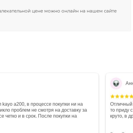
ивлекательной цене можно онлайн на нашем сайте
Ан
 kayo a200, в процессе покупки ни на
Отличный 
никло проблем не смотря на доставку за
то приду 
е четко и в срок. После покупки на
круто, в 
был 0, при этом представители магазина
все чеки 
связи и в итоге проблема была решена.
поставил