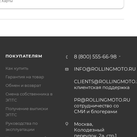
тдельное, всегда на связи, очень детально всё
с.Карты
. 👍
ПОКУПАТЕЛЯМ
8 (800) 555-66-98
Как купить
INFO@ROLLINGMOTO.RU
Гарантия на товар
CLIENTS@ROLLINGMOTO
Обмен и возврат
клиентская поддержка
Смена собственника в
PR@ROLLINGMOTO.RU
ЭПТС
сотрудничество со
Получение выписки
СМИ и блогерами
ЭПТС
Руководства по
Москва,
эксплуатации
Колодезный
переулок, 2а, стр.1