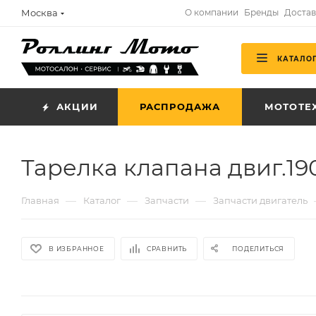
Москва
О компании
Бренды
Достав
КАТАЛО
АКЦИИ
РАСПРОДАЖА
МОТОТЕ
Тарелка клапана двиг.1
—
—
—
Главная
Каталог
Запчасти
Запчасти двигатель
В ИЗБРАННОЕ
СРАВНИТЬ
ПОДЕЛИТЬСЯ