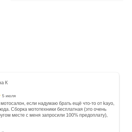
на К
5 июля
мотосалон, если надумаю брать ещё что-то от kayo,
сюда. Сборка мототехники бесплатная (это очень
другом месте с меня запросили 100% предоплату),
и документы выдали. Брала технику с ПТС, на учёт
а вообще без проблем. Менеджеру Юлии большое