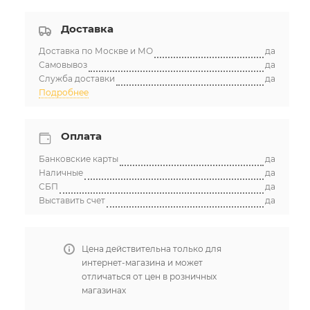
Доставка
Доставка по Москве и МО
да
Самовывоз
да
Служба доставки
да
Подробнее
Оплата
Банковские карты
да
Наличные
да
СБП
да
Выставить счет
да
Цена действительна только для
интернет-магазина и может
отличаться от цен в розничных
магазинах