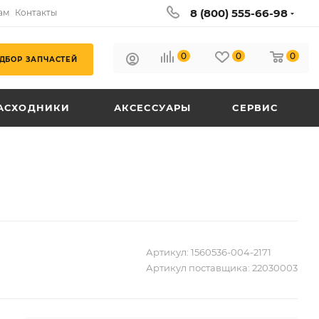
8 (800) 555-66-98
ам
Контакты
0
0
0
ДБОР ЗАПЧАСТЕЙ
АСХОДНИКИ
АКСЕССУАРЫ
СЕРВИС
Артикул:
1560536-004-2171
Артикул поставщика:
22030003