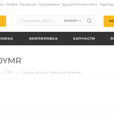
ка
Оплата
Рассрочка
Покупателям
Друзья Роллинг Мото
Партнёр
Каталог
ПО
Г
ХНИКА
ЭКИПИРОВКА
ЗАПЧАСТИ
Р
90YMR
—
—
ГРМ
Сухари, втулки, тарелки клапанов