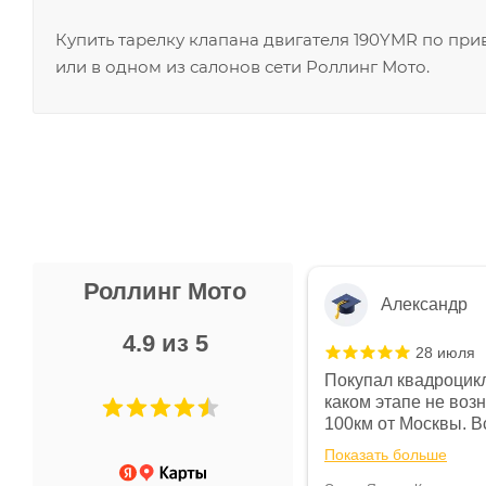
Купить тарелку клапана двигателя 190YMR по пр
или в одном из салонов сети Роллинг Мото.
Роллинг Мото
Александр
4.9 из 5
28 июля
 в магазине чисто, цены везде
Покупал квадроцикл
огут. Не понравились условия
каком этапе не воз
предоплата и дают только на год)
100км от Москвы. Вс
ают что человек купит и
спидометре всегда 
Показать больше
некому.
постоянно были на 