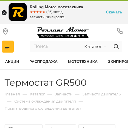
Rolling Moto: мототехника
Скачать
☆☆☆☆☆
★★★★★
(25) звезд
запчасти, экипировка
Каталог
АКЦИИ
РАСПРОДАЖА
МОТОТЕХНИКА
ЭКИПИРО
Термостат GR500
—
—
—
Главная
Каталог
Запчасти
Запчасти двигатель
—
—
Система охлаждения двигателя
Помпы водяного охлаждения двигателя