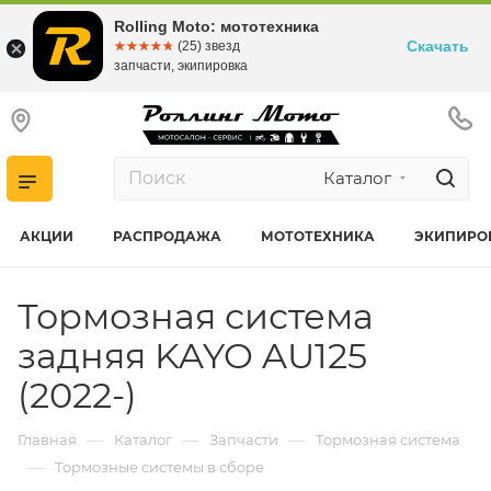
Rolling Moto: мототехника
Скачать
☆☆☆☆☆
★★★★★
(25) звезд
запчасти, экипировка
Каталог
АКЦИИ
РАСПРОДАЖА
МОТОТЕХНИКА
ЭКИПИРО
Тормозная система
задняя KAYO AU125
(2022-)
—
—
—
Главная
Каталог
Запчасти
Тормозная система
—
Тормозные системы в сборе