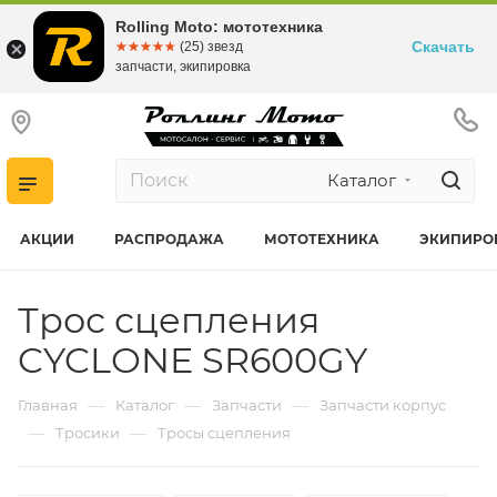
Rolling Moto: мототехника
Скачать
☆☆☆☆☆
★★★★★
(25) звезд
запчасти, экипировка
Каталог
АКЦИИ
РАСПРОДАЖА
МОТОТЕХНИКА
ЭКИПИРО
Трос сцепления
CYCLONE SR600GY
—
—
—
Главная
Каталог
Запчасти
Запчасти корпус
—
—
Тросики
Тросы сцепления