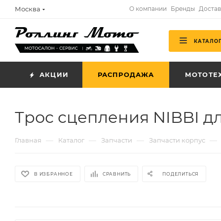
Москва
О компании
Бренды
Достав
КАТАЛО
АКЦИИ
РАСПРОДАЖА
МОТОТЕ
Трос сцепления NIBBI дл
—
—
—
—
Главная
Каталог
Запчасти
Запчасти корпус
В ИЗБРАННОЕ
СРАВНИТЬ
ПОДЕЛИТЬСЯ