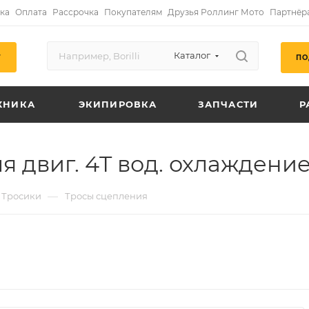
ка
Оплата
Рассрочка
Покупателям
Друзья Роллинг Мото
Партнёр
Каталог
ПО
Г
ХНИКА
ЭКИПИРОВКА
ЗАПЧАСТИ
Р
я двиг. 4T вод. охлаждени
—
Тросики
Тросы сцепления