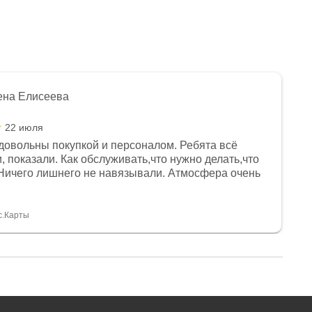
ена Елисеева
22 июля
довольны покупкой и персоналом. Ребята всё
, показали. Как обслуживать,что нужно делать,что
Ничего лишнего не навязывали. Атмосфера очень
я, помогли с доставкой. Сам аппарат так же
 устроил нас, нашли именно то, что хотел P. S
спасибо Дмитрию, за клиентоориентированность и
с.Карты