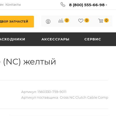
8 (800) 555-66-98
ам
Контакты
0
0
0
ДБОР ЗАПЧАСТЕЙ
АСХОДНИКИ
АКСЕССУАРЫ
СЕРВИС
е (NC) желтый
Артикул:
1560330-759-9011
Артикул поставщика:
Cross NC Clutch Cable Comp