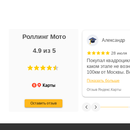
Роллинг Мото
Александр
4.9 из 5
28 июля
 в магазине чисто, цены везде
Покупал квадроцикл
огут. Не понравились условия
каком этапе не воз
предоплата и дают только на год)
100км от Москвы. Вс
ают что человек купит и
спидометре всегда 
Показать больше
некому.
постоянно были на 
Считаю, что это гов
Отзыв Яндекс.Карты
получения денег, ч
Оставить отзыв