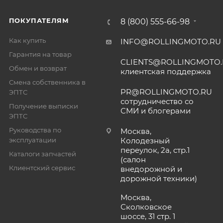
ПОКУПАТЕЛЯМ
8 (800) 555-66-98
Как купить
INFO@ROLLINGMOTO.RU
Гарантия на товар
CLIENTS@ROLLINGMOTO
Обмен и возврат
клиентская поддержка
Смена собственника в
PR@ROLLINGMOTO.RU
ЭПТС
сотрудничество со
Получение выписки
СМИ и блогерами
ЭПТС
Руководства по
Москва,
эксплуатации
Колодезный
переулок, 2а, стр.1
Каталоги запчастей
(салон
Клиентский сервис
внедорожной и
дорожной техники)
Москва,
Сколковское
шоссе, 31 стр. 1