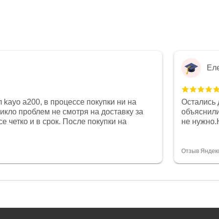
Ел
 kayo a200, в процессе покупки ни на
Остались 
никло проблем не смотря на доставку за
объяснили
е четко и в срок. После покупки на
не нужно.
был 0, при этом представители магазина
комфортна
связи и в итоге проблема была решена.
полностью
орит о небезразличии к клиенту после
огромное 
Отзыв Яндек
то на сегодняшний день редкость.
терпение