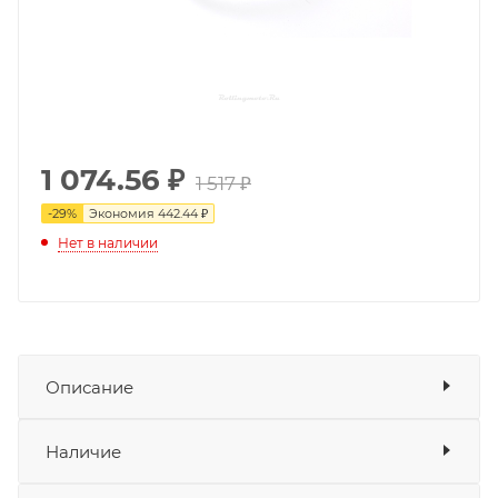
1 074.56
₽
1 517 ₽
-
29
%
Экономия
442.44 ₽
Нет в наличии
Описание
Подходит для мотоциклов:
Показать описание
Наличие
HONDA CRF250R 14-17