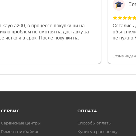
Ел
 kayo a200, в процессе покупки ни на
Остались 
никло проблем не смотря на доставку за
объяснили
е четко и в срок. После покупки на
не нужно.
был 0, при этом представители магазина
комфортна
связи и в итоге проблема была решена.
полностью
орит о небезразличии к клиенту после
огромное 
Отзыв Яндек
то на сегодняшний день редкость.
терпение
СЕРВИС
ОПЛАТА
Сервисные центры
Способы оплаты
Ремонт питбайков
Купить в рассрочку