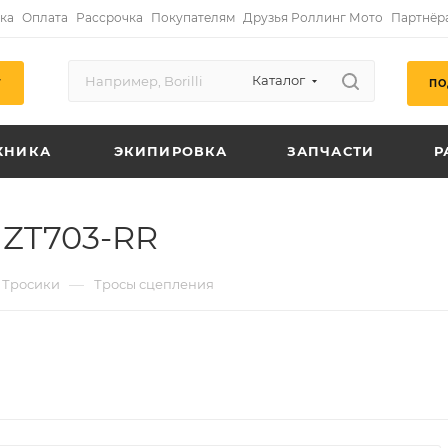
ка
Оплата
Рассрочка
Покупателям
Друзья Роллинг Мото
Партнёр
Каталог
ПО
Г
ХНИКА
ЭКИПИРОВКА
ЗАПЧАСТИ
Р
 ZT703-RR
—
Тросики
Тросы сцепления