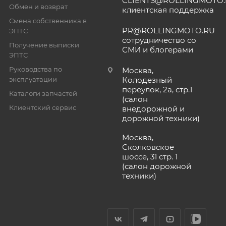
CLIENTS@ROLLINGMOTO
Обмен и возврат
клиентская поддержка
Смена собственника в
PR@ROLLINGMOTO.RU
ЭПТС
сотрудничество со
Получение выписки
СМИ и блогерами
ЭПТС
Руководства по
Москва,
эксплуатации
Колодезный
переулок, 2а, стр.1
Каталоги запчастей
(салон
Клиентский сервис
внедорожной и
дорожной техники)
Москва,
Сколковское
шоссе, 31 стр. 1
(салон дорожной
техники)