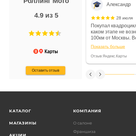
Роллинг Мото
Александр
4.9 из 5
28 июля
 в магазине чисто, цены везде
Покупал квадроцикл
огут. Не понравились условия
каком этапе не воз
предоплата и дают только на год)
100км от Москвы. Вс
ают что человек купит и
спидометре всегда 
Показать больше
некому.
постоянно были на 
Считаю, что это гов
Отзыв Яндекс.Карты
получения денег, ч
Оставить отзыв
КАТАЛОГ
КОМПАНИЯ
МАГАЗИНЫ
О салоне
Франшиза
АКЦИИ