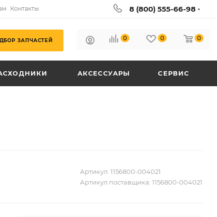
8 (800) 555-66-98
ам
Контакты
0
0
0
ДБОР ЗАПЧАСТЕЙ
АСХОДНИКИ
АКСЕССУАРЫ
СЕРВИС
Артикул:
1156800-004021
Артикул поставщика:
1156800-004021