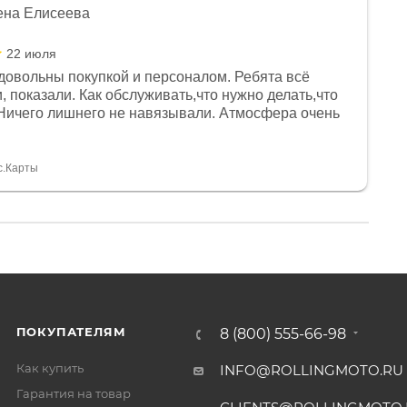
ена Елисеева
22 июля
довольны покупкой и персоналом. Ребята всё
, показали. Как обслуживать,что нужно делать,что
Ничего лишнего не навязывали. Атмосфера очень
я, помогли с доставкой. Сам аппарат так же
 устроил нас, нашли именно то, что хотел P. S
спасибо Дмитрию, за клиентоориентированность и
с.Карты
ПОКУПАТЕЛЯМ
8 (800) 555-66-98
Как купить
INFO@ROLLINGMOTO.RU
Гарантия на товар