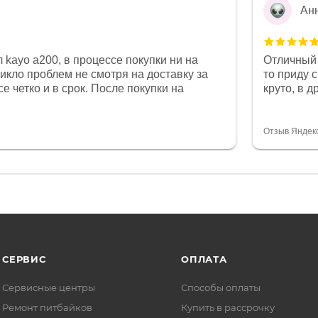
Ан
 kayo a200, в процессе покупки ни на
Отличный 
никло проблем не смотря на доставку за
то приду 
е четко и в срок. После покупки на
круто, в 
был 0, при этом представители магазина
все чеки 
связи и в итоге проблема была решена.
поставил
орит о небезразличии к клиенту после
спасибо о
Отзыв Яндек
то на сегодняшний день редкость.
объясняют
СЕРВИС
ОПЛАТА
Сервисные центры
Способы оплаты
Ремонт питбайков
Купить в рассрочку