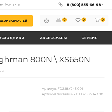
8 (800) 555-66-98
ам
Контакты
0
0
0
ДБОР ЗАПЧАСТЕЙ
АСХОДНИКИ
АКСЕССУАРЫ
СЕРВИС
ughman 800N \ XS650N
ки
Артикул:
FD2.18.YJ43.001
Артикул поставщика:
FD2.18.YJ43.001