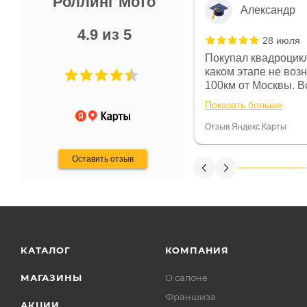
Роллинг Мото
Александр
4.9 из 5
28 июля
 в магазине чисто, цены везде
Покупал квадроцикл
огут. Не понравились условия
каком этапе не воз
предоплата и дают только на год)
100км от Москвы. Вс
ают что человек купит и
спидометре всегда 
Показать больше
некому.
постоянно были на 
Считаю, что это гов
Отзыв Яндекс.Карты
получения денег, ч
Оставить отзыв
КАТАЛОГ
КОМПАНИЯ
МАГАЗИНЫ
О салоне
Франшиза
АКЦИИ