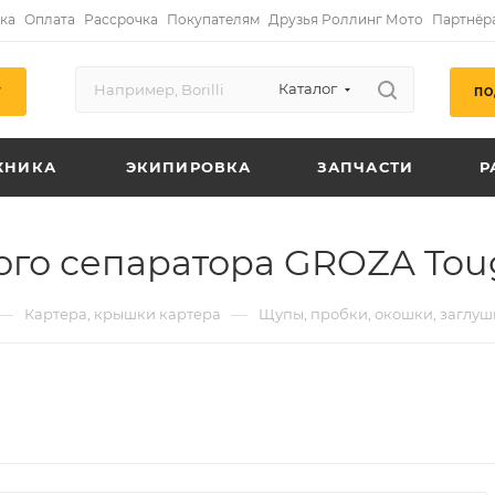
ка
Оплата
Рассрочка
Покупателям
Друзья Роллинг Мото
Партнёр
Каталог
ПО
Г
ХНИКА
ЭКИПИРОВКА
ЗАПЧАСТИ
Р
ого сепаратора GROZA To
—
—
Картера, крышки картера
Щупы, пробки, окошки, заглуш