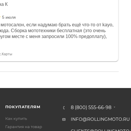
на К
5 июля
мотосалон, если надумаю брать ещё что-то от kayo,
сюда. Сборка мототехники бесплатная (это очень
другом месте с меня запросили 100% предоплату),
и документы выдали. Брала технику с ПТС, на учёт
а вообще без проблем. Менеджеру Юлии большое
тдельное, всегда на связи, очень детально всё
с.Карты
. 👍
ПОКУПАТЕЛЯМ
8 (800) 555-66-98
Как купить
INFO@ROLLINGMOTO.RU
Гарантия на товар