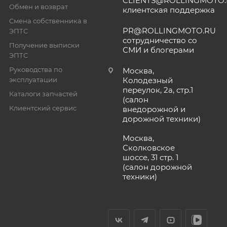
CLIENTS@ROLLINGMOTO
Обмен и возврат
клиентская поддержка
Смена собственника в
PR@ROLLINGMOTO.RU
ЭПТС
сотрудничество со
Получение выписки
СМИ и блогерами
ЭПТС
Руководства по
Москва,
эксплуатации
Колодезный
переулок, 2а, стр.1
Каталоги запчастей
(салон
Клиентский сервис
внедорожной и
дорожной техники)
Москва,
Сколковское
шоссе, 31 стр. 1
(салон дорожной
техники)