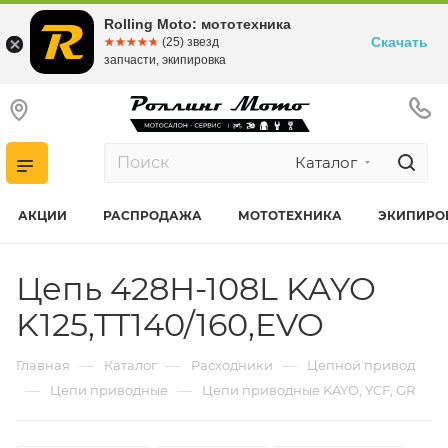
Rolling Moto: мототехника
Скачать
☆☆☆☆☆
★★★★★
(25) звезд
запчасти, экипировка
Каталог
АКЦИИ
РАСПРОДАЖА
МОТОТЕХНИКА
ЭКИПИРО
Цепь 428Н-108L KAYO
K125,TT140/160,EVO
—
—
—
Главная
Каталог
Расходники
Цепной привод
—
—
Цепи приводные
Цепи приводные KAYO, YCF, GR