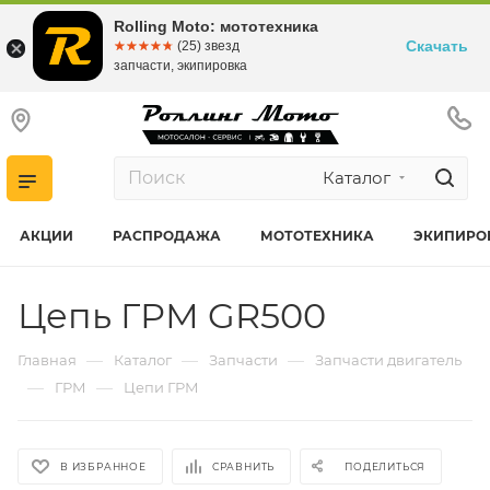
Rolling Moto: мототехника
Скачать
☆☆☆☆☆
★★★★★
(25) звезд
запчасти, экипировка
Каталог
АКЦИИ
РАСПРОДАЖА
МОТОТЕХНИКА
ЭКИПИРО
Цепь ГРМ GR500
—
—
—
Главная
Каталог
Запчасти
Запчасти двигатель
—
—
ГРМ
Цепи ГРМ
В ИЗБРАННОЕ
СРАВНИТЬ
ПОДЕЛИТЬСЯ