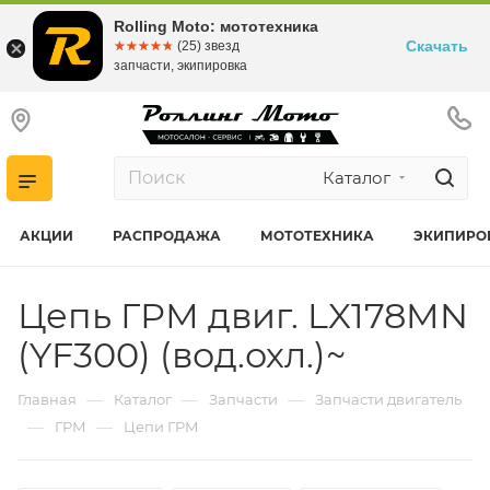
Rolling Moto: мототехника
Скачать
☆☆☆☆☆
★★★★★
(25) звезд
запчасти, экипировка
Каталог
АКЦИИ
РАСПРОДАЖА
МОТОТЕХНИКА
ЭКИПИРО
Цепь ГРМ двиг. LX178MN
(YF300) (вод.охл.)~
—
—
—
Главная
Каталог
Запчасти
Запчасти двигатель
—
—
ГРМ
Цепи ГРМ