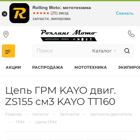
Rolling Moto: мототехника
Скачать
☆☆☆☆☆
★★★★★
(25) звезд
запчасти, экипировка
Каталог
АКЦИИ
РАСПРОДАЖА
МОТОТЕХНИКА
ЭКИПИРО
Цепь ГРМ KAYO двиг.
ZS155 см3 KAYO TT160
—
—
—
Главная
Каталог
Запчасти
Запчасти двигатель
—
—
ГРМ
Цепи ГРМ