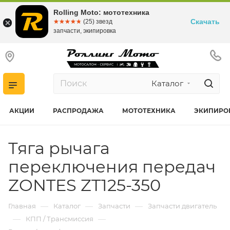
Rolling Moto: мототехника
Скачать
☆☆☆☆☆
★★★★★
(25) звезд
запчасти, экипировка
Каталог
АКЦИИ
РАСПРОДАЖА
МОТОТЕХНИКА
ЭКИПИРО
Тяга рычага
переключения передач
ZONTES ZT125-350
—
—
—
Главная
Каталог
Запчасти
Запчасти двигатель
—
—
КПП / Трансмиссия