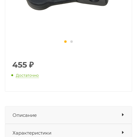
455
₽
Достаточно
Описание
Тяга рычага переключения передач ZONTES
Показать описание
Характеристики