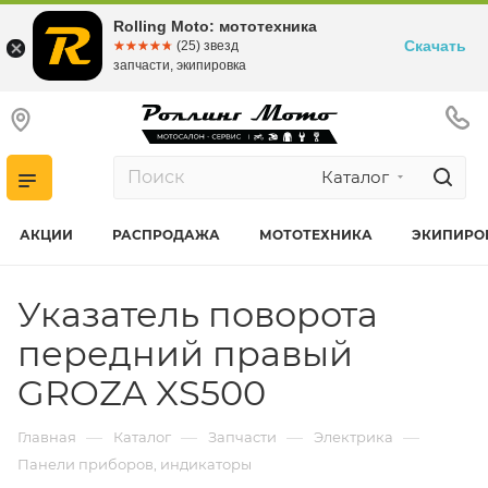
Rolling Moto: мототехника
Скачать
☆☆☆☆☆
★★★★★
(25) звезд
запчасти, экипировка
Каталог
АКЦИИ
РАСПРОДАЖА
МОТОТЕХНИКА
ЭКИПИРО
Указатель поворота
передний правый
GROZA XS500
—
—
—
—
Главная
Каталог
Запчасти
Электрика
Панели приборов, индикаторы