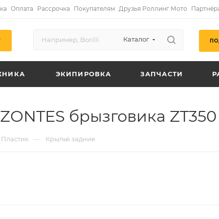
ка
Оплата
Рассрочка
Покупателям
Друзья Роллинг Мото
Партнёр
Каталог
ПО
Г
ХНИКА
ЭКИПИРОВКА
ЗАПЧАСТИ
Р
ZONTES брызговика ZT350
—
Пластик
Крылья задние