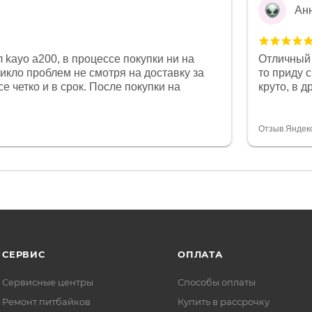
Ан
 kayo a200, в процессе покупки ни на
Отличный 
никло проблем не смотря на доставку за
то приду 
е четко и в срок. После покупки на
круто, в 
был 0, при этом представители магазина
все чеки 
связи и в итоге проблема была решена.
поставил
орит о небезразличии к клиенту после
спасибо о
Отзыв Яндек
то на сегодняшний день редкость.
объясняют
СЕРВИС
ОПЛАТА
Сервисные центры
Способы оплаты
Ремонт питбайков
Купить в рассрочку