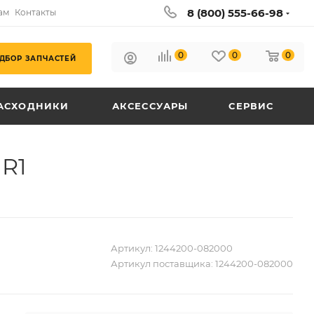
8 (800) 555-66-98
ам
Контакты
0
0
0
ДБОР ЗАПЧАСТЕЙ
АСХОДНИКИ
АКСЕССУАРЫ
СЕРВИС
 R1
Артикул:
1244200-082000
Артикул поставщика:
1244200-082000