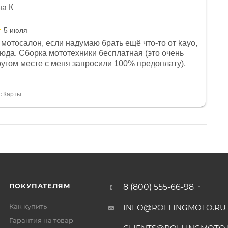
на К
5 июля
мотосалон, если надумаю брать ещё что-то от kayo,
сюда. Сборка мототехники бесплатная (это очень
другом месте с меня запросили 100% предоплату),
и документы выдали. Брала технику с ПТС, на учёт
а вообще без проблем. Менеджеру Юлии большое
тдельное, всегда на связи, очень детально всё
с.Карты
. 👍
ПОКУПАТЕЛЯМ
8 (800) 555-66-98
Как купить
INFO@ROLLINGMOTO.RU
Гарантия на товар