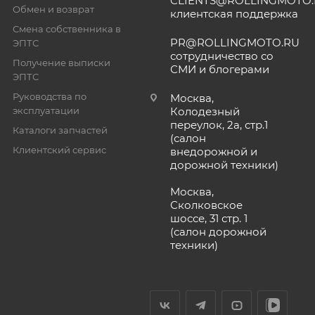
CLIENTS@ROLLINGMOTO
Обмен и возврат
клиентская поддержка
Смена собственника в
PR@ROLLINGMOTO.RU
ЭПТС
сотрудничество со
Получение выписки
СМИ и блогерами
ЭПТС
Руководства по
Москва,
эксплуатации
Колодезный
переулок, 2а, стр.1
Каталоги запчастей
(салон
Клиентский сервис
внедорожной и
дорожной техники)
Москва,
Сколковское
шоссе, 31 стр. 1
(салон дорожной
техники)