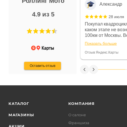
Роллинг Мото
Александр
4.9 из 5
28 июля
 в магазине чисто, цены везде
Покупал квадроцикл
огут. Не понравились условия
каком этапе не воз
предоплата и дают только на год)
100км от Москвы. Вс
ают что человек купит и
спидометре всегда 
Показать больше
некому.
постоянно были на 
Считаю, что это гов
Отзыв Яндекс.Карты
получения денег, ч
Оставить отзыв
КАТАЛОГ
КОМПАНИЯ
МАГАЗИНЫ
О салоне
Франшиза
АКЦИИ