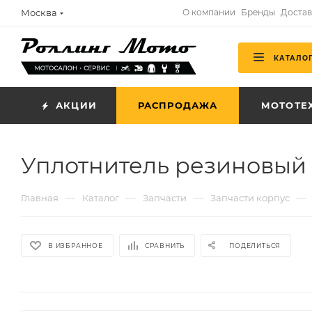
Москва
О компании
Бренды
Достав
КАТАЛО
АКЦИИ
РАСПРОДАЖА
МОТОТЕ
Уплотнитель резиновый 
—
—
—
—
Главная
Каталог
Запчасти
Запчасти корпус
В ИЗБРАННОЕ
СРАВНИТЬ
ПОДЕЛИТЬСЯ