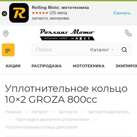
Rolling Moto: мототехника
Скачать
☆☆☆☆☆
★★★★★
(25) звезд
запчасти, экипировка
Каталог
АКЦИИ
РАСПРОДАЖА
МОТОТЕХНИКА
ЭКИПИРО
Уплотнительное кольцо
10×2 GROZA 800cc
—
—
—
Главная
Каталог
Запчасти
Запчасти двигатель
—
—
Прокладки двигателя, уплотнители
Уплотнительные кольца двигателя