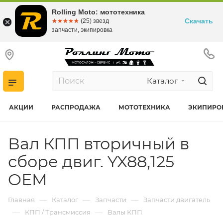
Rolling Moto: мототехника
Скачать
☆☆☆☆☆
★★★★★
(25) звезд
запчасти, экипировка
Каталог
АКЦИИ
РАСПРОДАЖА
МОТОТЕХНИКА
ЭКИПИРО
Вал КПП вторичный в
сборе двиг. YX88,125
OEM
—
—
—
Главная
Каталог
Запчасти
Запчасти двигатель
—
—
КПП / Трансмиссия
Валы КПП