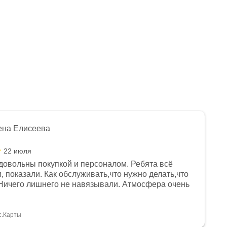
ена Елисеева
22 июля
довольны покупкой и персоналом. Ребята всё
, показали. Как обслуживать,что нужно делать,что
Ничего лишнего не навязывали. Атмосфера очень
я, помогли с доставкой. Сам аппарат так же
 устроил нас, нашли именно то, что хотел P. S
спасибо Дмитрию, за клиентоориентированность и
с.Карты