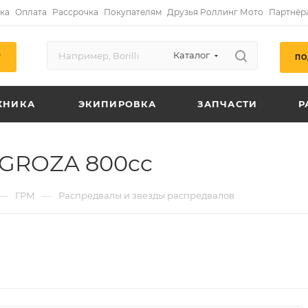
ка
Оплата
Рассрочка
Покупателям
Друзья Роллинг Мото
Партнёр
Каталог
ПО
Г
ХНИКА
ЭКИПИРОВКА
ЗАПЧАСТИ
Р
 GROZA 800cc
—
—
ГРМ
Распредвалы и звезды распредвалов