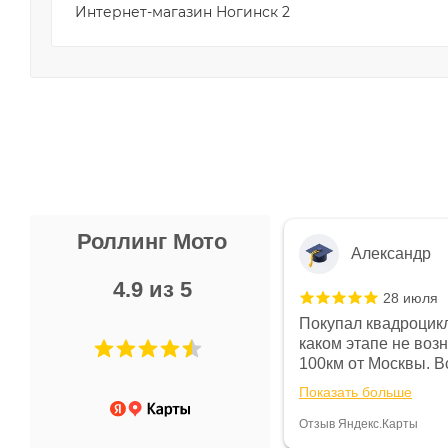
Интернет-магазин Ногинск 2
Роллинг Мото
Александр
4.9 из 5
28 июля
 в магазине чисто, цены везде
Покупал квадроцикл
огут. Не понравились условия
каком этапе не воз
предоплата и дают только на год)
100км от Москвы. Вс
ают что человек купит и
спидометре всегда 
Показать больше
некому.
постоянно были на 
Считаю, что это гов
Отзыв Яндекс.Карты
получения денег, ч