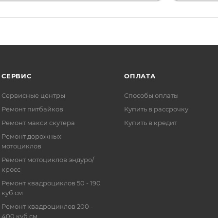
СЕРВИС
ОПЛАТА
Сервисные центры
Способы оплаты
Ремонт питбайков
Купить в рассрочку
Ремонт макси скутера
Купить в кредит
Ремонт дорожных
мотоциклов
Ремонт мотоциклов эндуро/
кросс
Ремонт квадроциклов 50 - 190
куб.см
Ремонт квадроциклов 200 -
400 куб.см