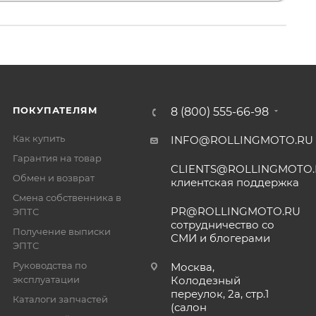
ПОКУПАТЕЛЯМ
8 (800) 555-66-98
Как купить
INFO@ROLLINGMOTO.RU
Гарантия на товар
CLIENTS@ROLLINGMOTO
Обмен и возврат
клиентская поддержка
Смена собственника в
PR@ROLLINGMOTO.RU
ЭПТС
сотрудничество со
Получение выписки
СМИ и блогерами
ЭПТС
Руководства по
Москва,
эксплуатации
Колодезный
переулок, 2а, стр.1
Каталоги запчастей
(салон