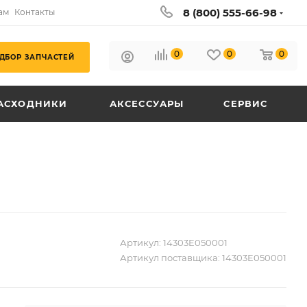
8 (800) 555-66-98
ам
Контакты
0
0
0
ДБОР ЗАПЧАСТЕЙ
АСХОДНИКИ
АКСЕССУАРЫ
СЕРВИС
Артикул:
14303E050001
Артикул поставщика:
14303E050001