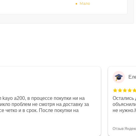
Мало
Ел
 kayo a200, в процессе покупки ни на
Остались 
никло проблем не смотря на доставку за
объяснили
е четко и в срок. После покупки на
не нужно.
был 0, при этом представители магазина
комфортна
связи и в итоге проблема была решена.
полностью
орит о небезразличии к клиенту после
огромное 
Отзыв Яндек
то на сегодняшний день редкость.
терпение