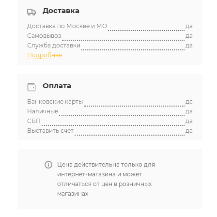
Доставка
Доставка по Москве и МО
да
Самовывоз
да
Служба доставки
да
Подробнее
Оплата
Банковские карты
да
Наличные
да
СБП
да
Выставить счет
да
Цена действительна только для
интернет-магазина и может
отличаться от цен в розничных
магазинах