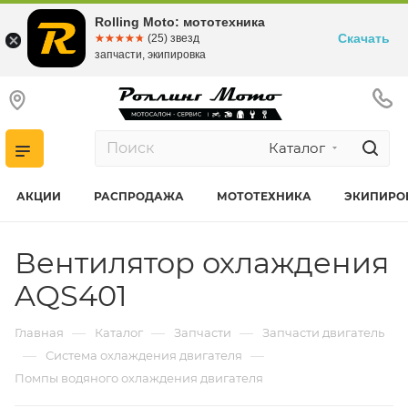
Rolling Moto: мототехника
Скачать
☆☆☆☆☆
★★★★★
(25) звезд
запчасти, экипировка
Каталог
АКЦИИ
РАСПРОДАЖА
МОТОТЕХНИКА
ЭКИПИРО
Вентилятор охлаждения
AQS401
—
—
—
Главная
Каталог
Запчасти
Запчасти двигатель
—
—
Система охлаждения двигателя
Помпы водяного охлаждения двигателя