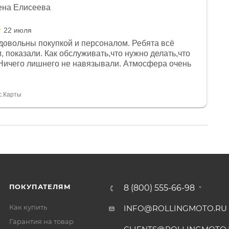
ена Елисеева
22 июля
довольны покупкой и персоналом. Ребята всё
, показали. Как обслуживать,что нужно делать,что
Ничего лишнего не навязывали. Атмосфера очень
я, помогли с доставкой. Сам аппарат так же
 устроил нас, нашли именно то, что хотел P. S
спасибо Дмитрию, за клиентоориентированность и
с.Карты
ПОКУПАТЕЛЯМ
8 (800) 555-66-98
Как купить
INFO@ROLLINGMOTO.RU
Гарантия на товар