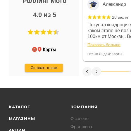
Роллинг Мото
Александр
4.9 из 5
28 июля
 в магазине чисто, цены везде
Покупал квадроцикл
огут. Не понравились условия
каком этапе не воз
предоплата и дают только на год)
100км от Москвы. Вс
ают что человек купит и
спидометре всегда 
Показать больше
некому.
постоянно были на 
Считаю, что это гов
Отзыв Яндекс.Карты
получения денег, ч
Оставить отзыв
КАТАЛОГ
КОМПАНИЯ
МАГАЗИНЫ
О салоне
Франшиза
АКЦИИ