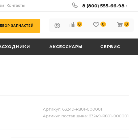
8 (800) 555-66-98
ам
Контакты
0
0
0
ДБОР ЗАПЧАСТЕЙ
АСХОДНИКИ
АКСЕССУАРЫ
СЕРВИС
Артикул:
63249-R801-000001
Артикул поставщика:
63249-R801-000001