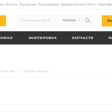
ка
Оплата
Рассрочка
Покупателям
Друзья Роллинг Мото
Партнёр
Каталог
ПО
Г
ХНИКА
ЭКИПИРОВКА
ЗАПЧАСТИ
Р
—
Пластик
Крылья задние