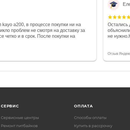
Ел
 kayo a200, в процессе покупки ни на
Остались 
никло проблем не смотря на доставку за
объяснили
е четко и в срок. После покупки на
не нужно.
был 0, при этом представители магазина
комфортна
связи и в итоге проблема была решена.
полностью
орит о небезразличии к клиенту после
огромное 
Отзыв Яндек
то на сегодняшний день редкость.
терпение
СЕРВИС
ОПЛАТА
Сервисные центры
Способы оплаты
Ремонт питбайков
Купить в рассрочку