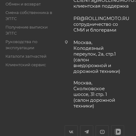
CLIENTS@ROLLINGMOTO
Обмен и возврат
клиентская поддержка
Смена собственника в
PR@ROLLINGMOTO.RU
ЭПТС
сотрудничество со
Получение выписки
СМИ и блогерами
ЭПТС
Руководства по
Москва,
эксплуатации
Колодезный
переулок, 2а, стр.1
Каталоги запчастей
(салон
Клиентский сервис
внедорожной и
дорожной техники)
Москва,
Сколковское
шоссе, 31 стр. 1
(салон дорожной
техники)