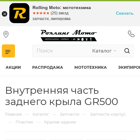
Rolling Moto: мототехника
Скачать
☆☆☆☆☆
★★★★★
(25) звезд
запчасти, экипировка
Каталог
АКЦИИ
РАСПРОДАЖА
МОТОТЕХНИКА
ЭКИПИРО
Внутренняя часть
заднего крыла GR500
—
—
—
Главная
Каталог
Запчасти
Запчасти корпус
—
—
Пластик
Крылья задние