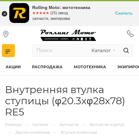
Rolling Moto: мототехника
Скачать
☆☆☆☆☆
★★★★★
(25) звезд
запчасти, экипировка
Каталог
АКЦИИ
РАСПРОДАЖА
МОТОТЕХНИКА
ЭКИПИРО
Внутренняя втулка
ступицы (φ20.3xφ28x78)
RE5
—
—
—
Главная
Каталог
Запчасти
Запчасти корпус
—
—
Диски колесные
Втулки колесные