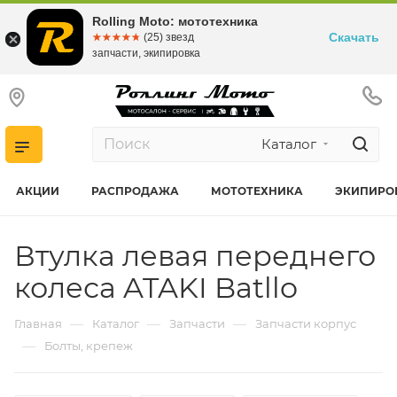
Rolling Moto: мототехника
Скачать
☆☆☆☆☆
★★★★★
(25) звезд
запчасти, экипировка
Каталог
АКЦИИ
РАСПРОДАЖА
МОТОТЕХНИКА
ЭКИПИРО
Втулка левая переднего
колеса ATAKI Batllo
—
—
—
Главная
Каталог
Запчасти
Запчасти корпус
—
Болты, крепеж