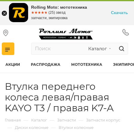
Rolling Moto: мототехника
Скачать
☆☆☆☆☆
★★★★★
(25) звезд
запчасти, экипировка
Каталог
АКЦИИ
РАСПРОДАЖА
МОТОТЕХНИКА
ЭКИПИРО
Втулка переднего
колеса левая/правая
KAYO T3 / правая K7-A
—
—
—
Главная
Каталог
Запчасти
Запчасти корпус
—
—
Диски колесные
Втулки колесные