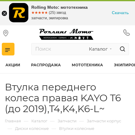
Rolling Moto: мототехника
Скачать
☆☆☆☆☆
★★★★★
(25) звезд
запчасти, экипировка
Каталог
АКЦИИ
РАСПРОДАЖА
МОТОТЕХНИКА
ЭКИПИРО
Втулка переднего
колеса правая KAYO T6
(до 2019),T4,K4,K6-L~
—
—
—
Главная
Каталог
Запчасти
Запчасти корпус
—
—
Диски колесные
Втулки колесные