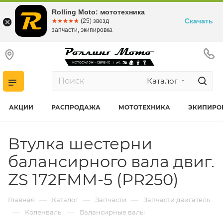
Rolling Moto: мототехника
Скачать
☆☆☆☆☆
★★★★★
(25) звезд
запчасти, экипировка
Каталог
АКЦИИ
РАСПРОДАЖА
МОТОТЕХНИКА
ЭКИПИРО
Втулка шестерни
балансирного вала двиг.
ZS 172FMM-5 (PR250)
—
—
—
Главная
Каталог
Запчасти
Запчасти двигатель
—
—
Коленвалы
Балансирные валы