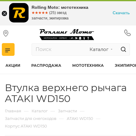
Rolling Moto: мототехника
Скачать
☆☆☆☆☆
★★★★★
(25) звезд
запчасти, экипировка
Каталог
АКЦИИ
РАСПРОДАЖА
МОТОТЕХНИКА
ЭКИПИРО
Втулка верхнего рычага
ATAKI WD150
—
—
—
Главная
Каталог
Запчасти
—
—
Запчасти для снегоходов
ATAKI WD150
Корпус ATAKI WD150