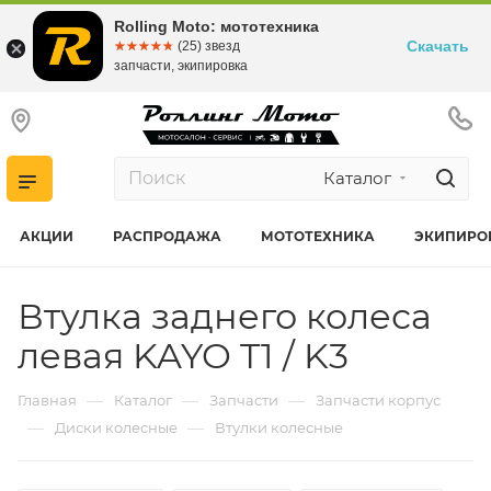
Rolling Moto: мототехника
Скачать
☆☆☆☆☆
★★★★★
(25) звезд
запчасти, экипировка
Каталог
АКЦИИ
РАСПРОДАЖА
МОТОТЕХНИКА
ЭКИПИРО
Втулка заднего колеса
левая KAYO T1 / K3
—
—
—
Главная
Каталог
Запчасти
Запчасти корпус
—
—
Диски колесные
Втулки колесные