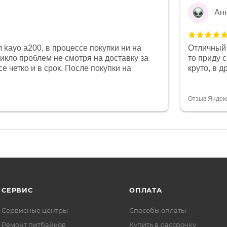
Ан
 kayo a200, в процессе покупки ни на
Отличный 
никло проблем не смотря на доставку за
то приду 
е четко и в срок. После покупки на
круто, в 
был 0, при этом представители магазина
все чеки 
связи и в итоге проблема была решена.
поставил
орит о небезразличии к клиенту после
спасибо о
Отзыв Яндек
то на сегодняшний день редкость.
объясняют
СЕРВИС
ОПЛАТА
Сервисные центры
Способы оплаты
Ремонт питбайков
Купить в рассрочку