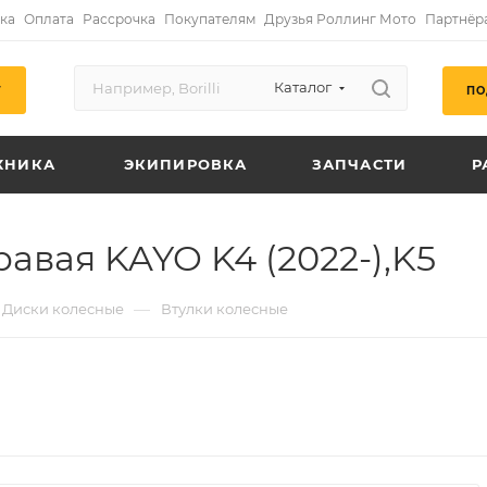
ка
Оплата
Рассрочка
Покупателям
Друзья Роллинг Мото
Партнёр
Каталог
ПО
Г
ХНИКА
ЭКИПИРОВКА
ЗАПЧАСТИ
Р
равая KAYO K4 (2022-),K5
—
Диски колесные
Втулки колесные