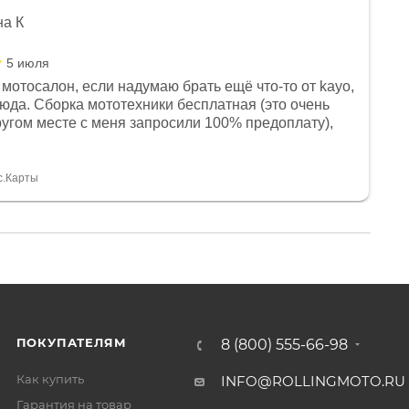
на К
5 июля
мотосалон, если надумаю брать ещё что-то от kayo,
сюда. Сборка мототехники бесплатная (это очень
другом месте с меня запросили 100% предоплату),
и документы выдали. Брала технику с ПТС, на учёт
а вообще без проблем. Менеджеру Юлии большое
тдельное, всегда на связи, очень детально всё
с.Карты
. 👍
ПОКУПАТЕЛЯМ
8 (800) 555-66-98
Как купить
INFO@ROLLINGMOTO.RU
Гарантия на товар