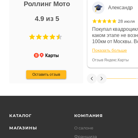
Роллинг Мото
Александр
4.9 из 5
28 июля
 в магазине чисто, цены везде
Покупал квадроцикл
огут. Не понравились условия
каком этапе не воз
предоплата и дают только на год)
100км от Москвы. Вс
ают что человек купит и
спидометре всегда 
Показать больше
некому.
постоянно были на 
Считаю, что это гов
Отзыв Яндекс.Карты
получения денег, ч
Оставить отзыв
КАТАЛОГ
КОМПАНИЯ
МАГАЗИНЫ
О салоне
Франшиза