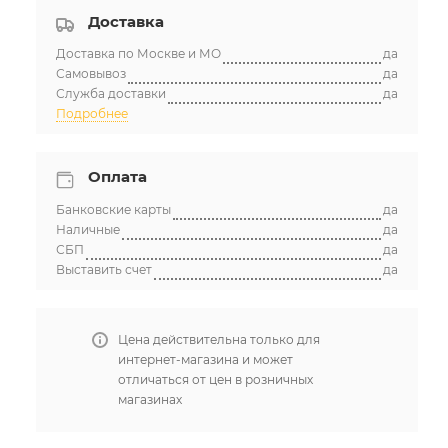
Доставка
Доставка по Москве и МО
да
Самовывоз
да
Служба доставки
да
Подробнее
Оплата
Банковские карты
да
Наличные
да
СБП
да
Выставить счет
да
Цена действительна только для
интернет-магазина и может
отличаться от цен в розничных
магазинах