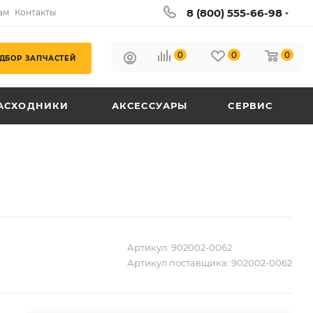
8 (800) 555-66-98
ам
Контакты
0
0
0
ДБОР ЗАПЧАСТЕЙ
АСХОДНИКИ
АКСЕССУАРЫ
СЕРВИС
Артикул:
902002-0062
Артикул поставщика:
902002-0062